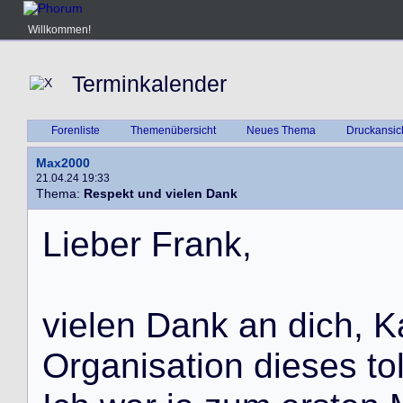
Willkommen!
Terminkalender
Forenliste
Themenübersicht
Neues Thema
Druckansic
Max2000
21.04.24 19:33
Thema:
Respekt und vielen Dank
L
i
e
b
e
r
F
r
a
n
k
,
v
i
e
l
e
n
D
a
n
k
a
n
d
i
c
h
,
K
O
r
g
a
n
i
s
a
t
i
o
n
d
i
e
s
e
s
t
o