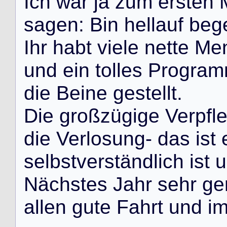
I
c
h
w
a
r
j
a
z
u
m
e
r
s
t
e
n
s
a
g
e
n
:
B
i
n
h
e
l
l
a
u
f
b
e
g
I
h
r
h
a
b
t
v
i
e
l
e
n
e
t
t
e
M
e
u
n
d
e
i
n
t
o
l
l
e
s
P
r
o
g
r
a
m
d
i
e
B
e
i
n
e
g
e
s
t
e
l
l
t
.
D
i
e
g
r
o
ß
z
ü
g
i
g
e
V
e
r
p
f
l
d
i
e
V
e
r
l
o
s
u
n
g
-
d
a
s
i
s
t
s
e
l
b
s
t
v
e
r
s
t
ä
n
d
l
i
c
h
i
s
t
u
N
ä
c
h
s
t
e
s
J
a
h
r
s
e
h
r
g
e
a
l
l
e
n
g
u
t
e
F
a
h
r
t
u
n
d
i