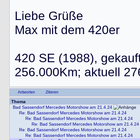
L
i
e
b
e
G
r
ü
ß
e
M
a
x
m
i
t
d
e
m
4
2
0
e
r
4
2
0
S
E
(
1
9
8
8
)
,
g
e
k
a
u
f
2
5
6
.
0
0
0
K
m
;
a
k
t
u
e
l
l
2
7
Antworten
Zitieren
Thema
Bad Sassendorf Mercedes Motorshow am 21.4.24
Re: Bad Sassendorf Mercedes Motorshow am 21.4.24
Re: Bad Sassendorf Mercedes Motorshow am 21.4.24
Re: Bad Sassendorf Mercedes Motorshow am 21.4.24
Re: Bad Sassendorf Mercedes Motorshow am 21.4.24
Re: Bad Sassendorf Mercedes Motorshow am 21.4.24