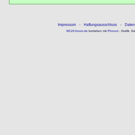
Impressum
-
Haftungsausschluss
-
Daten
W126-forum.de
betrieben mit
Phorum
- Grafik, G