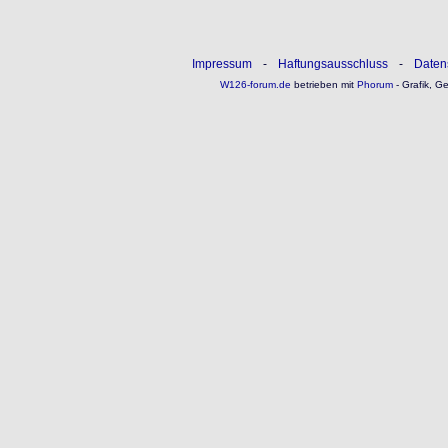
Impressum
-
Haftungsausschluss
-
Daten
W126-forum.de
betrieben mit
Phorum
- Grafik, G