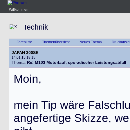
Willkommen!
Technik
Forenliste
Themenübersicht
Neues Thema
Druckansic
JAPAN 300SE
14.01.15 18:15
Thema:
Re: M103 Motorlauf, sporadischer Leistungsabfall
M
o
i
n
,
m
e
i
n
T
i
p
w
ä
r
e
F
a
l
s
c
h
l
a
n
g
e
f
e
r
t
i
g
e
S
k
i
z
z
e
,
w
e