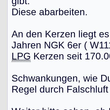
g
i
b
t
.
D
i
e
s
e
a
b
a
r
b
e
i
t
e
n
.
A
n
d
e
n
K
e
r
z
e
n
l
i
e
g
t
e
s
J
a
h
r
e
n
N
G
K
6
e
r
(
W
1
1
LPG
K
e
r
z
e
n
s
e
i
t
1
7
0
.
0
S
c
h
w
a
n
k
u
n
g
e
n
,
w
i
e
D
R
e
g
e
l
d
u
r
c
h
F
a
l
s
c
h
l
u
f
t