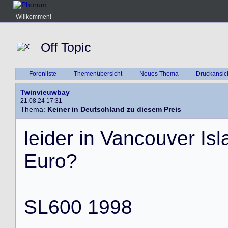
Willkommen!
Off Topic
Forenliste
Themenübersicht
Neues Thema
Druckansic
Twinvieuwbay
21.08.24 17:31
Thema:
Keiner in Deutschland zu diesem Preis
l
e
i
d
e
r
i
n
V
a
n
c
o
u
v
e
r
I
s
l
E
u
r
o
?
S
L
6
0
0
1
9
9
8