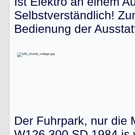
I
s
t
E
l
e
k
t
r
o
a
n
e
i
n
e
m
A
S
e
l
b
s
t
v
e
r
s
t
ä
n
d
l
i
c
h
!
Z
u
B
e
d
i
e
n
u
n
g
d
e
r
A
u
s
s
t
a
t
D
e
r
F
u
h
r
p
a
r
k
,
n
u
r
d
i
e
W
1
2
6
3
0
0
S
D
1
9
8
4
i
s