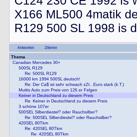
C
1
2
4
2
3
0
C
E
1
9
9
2
i
s
X
1
6
6
M
L
5
0
0
4
m
a
t
i
k
d
R
1
2
9
5
0
0
S
L
1
9
9
8
i
s
d
Antworten
Zitieren
Thema
Canadian Mercedes 30+
500SL R129
Re: 500SL R129
16000 km 1994 500SL deutsch!
Re: Der Ca$ ist sehr schwach zZt...Euro stark (k.T.)
Muttis Auto zum Preis von 126 er Felgen
Keiner in Deutschland zu diesem Preis
Re: Keiner in Deutschland zu diesem Preis
3 schöne 107er
500SEL Silberdiestel? oder Rauchsilber?
Re: 500SEL Silberdiestel? oder Rauchsilber?
420SEL 80Tkm
Re: 420SEL 80Tkm
Re: 420SEL 80Tkm