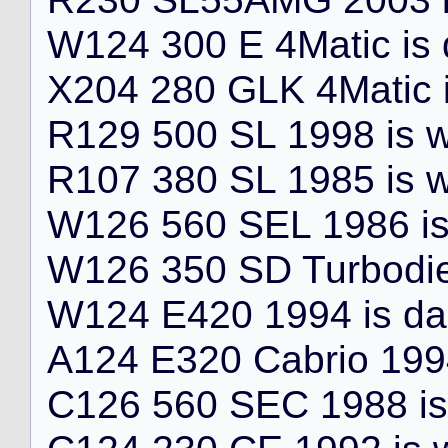
W
1
2
4
3
0
0
E
4
M
a
t
i
c
i
s
X
2
0
4
2
8
0
G
L
K
4
M
a
t
i
c
R
1
2
9
5
0
0
S
L
1
9
9
8
i
s
R
1
0
7
3
8
0
S
L
1
9
8
5
i
s
W
1
2
6
5
6
0
S
E
L
1
9
8
6
i
W
1
2
6
3
5
0
S
D
T
u
r
b
o
d
i
W
1
2
4
E
4
2
0
1
9
9
4
i
s
d
a
A
1
2
4
E
3
2
0
C
a
b
r
i
o
1
9
9
C
1
2
6
5
6
0
S
E
C
1
9
8
8
i
s