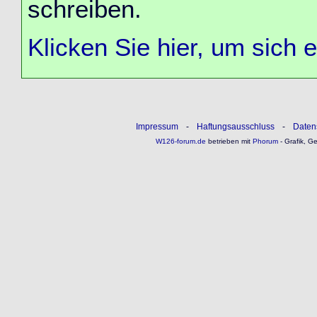
schreiben.
Klicken Sie hier, um sich 
Impressum
-
Haftungsausschluss
-
Daten
W126-forum.de
betrieben mit
Phorum
- Grafik, G