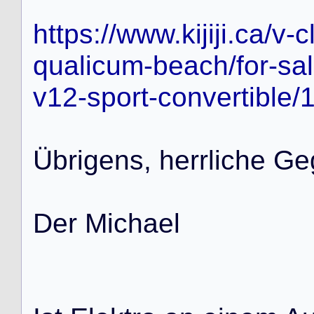
https://www.kijiji.ca/v-
qualicum-beach/for-sa
v12-sport-convertible
Ü
b
r
i
g
e
n
s
,
h
e
r
r
l
i
c
h
e
G
e
D
e
r
M
i
c
h
a
e
l