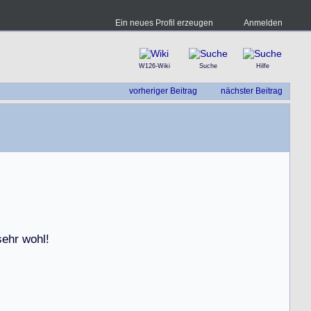
Ein neues Profil erzeugen
Anmelden
W126-Wiki
Suche
Hilfe
vorheriger Beitrag
nächster Beitrag
s
e
h
r
w
o
h
l
!