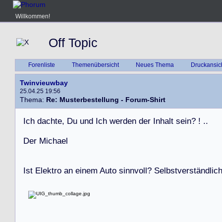
Willkommen!
Off Topic
Forenliste
Themenübersicht
Neues Thema
Druckansic
Twinvieuwbay
25.04.25 19:56
Thema:
Re: Musterbestellung - Forum-Shirt
I
c
h
d
a
c
h
t
e
,
D
u
u
n
d
I
c
h
w
e
r
d
e
n
d
e
r
I
n
h
a
l
t
s
e
i
n
?
!
.
.
D
e
r
M
i
c
h
a
e
l
I
s
t
E
l
e
k
t
r
o
a
n
e
i
n
e
m
A
u
t
o
s
i
n
n
v
o
l
l
?
S
e
l
b
s
t
v
e
r
s
t
ä
n
d
l
i
c