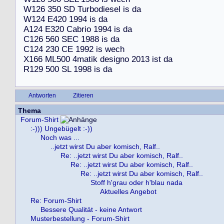
W
1
2
6
3
5
0
S
D
T
u
r
b
o
d
i
e
s
e
l
i
s
d
a
W
1
2
4
E
4
2
0
1
9
9
4
i
s
d
a
A
1
2
4
E
3
2
0
C
a
b
r
i
o
1
9
9
4
i
s
d
a
C
1
2
6
5
6
0
S
E
C
1
9
8
8
i
s
d
a
C
1
2
4
2
3
0
C
E
1
9
9
2
i
s
w
e
c
h
X
1
6
6
M
L
5
0
0
4
m
a
t
i
k
d
e
s
i
g
n
o
2
0
1
3
i
s
t
d
a
R
1
2
9
5
0
0
S
L
1
9
9
8
i
s
d
a
Antworten
Zitieren
Thema
Forum-Shirt
:-))) Ungebügelt :-))
Noch was ...
..jetzt wirst Du aber komisch, Ralf..
Re: ..jetzt wirst Du aber komisch, Ralf..
Re: ..jetzt wirst Du aber komisch, Ralf..
Re: ..jetzt wirst Du aber komisch, Ralf..
Stoff h'grau oder h'blau nada
Aktuelles Angebot
Re: Forum-Shirt
Bessere Qualität - keine Antwort
Musterbestellung - Forum-Shirt