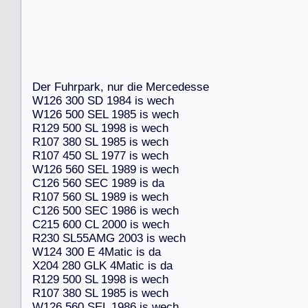
D
e
r
F
u
h
r
p
a
r
k
,
n
u
r
d
i
e
M
e
r
c
e
d
e
s
s
e
W
1
2
6
3
0
0
S
D
1
9
8
4
i
s
w
e
c
h
W
1
2
6
5
0
0
S
E
L
1
9
8
5
i
s
w
e
c
h
R
1
2
9
5
0
0
S
L
1
9
9
8
i
s
w
e
c
h
R
1
0
7
3
8
0
S
L
1
9
8
5
i
s
w
e
c
h
R
1
0
7
4
5
0
S
L
1
9
7
7
i
s
w
e
c
h
W
1
2
6
5
6
0
S
E
L
1
9
8
9
i
s
w
e
c
h
C
1
2
6
5
6
0
S
E
C
1
9
8
9
i
s
d
a
R
1
0
7
5
6
0
S
L
1
9
8
9
i
s
w
e
c
h
C
1
2
6
5
0
0
S
E
C
1
9
8
6
i
s
w
e
c
h
C
2
1
5
6
0
0
C
L
2
0
0
0
i
s
w
e
c
h
R
2
3
0
S
L
5
5
A
M
G
2
0
0
3
i
s
w
e
c
h
W
1
2
4
3
0
0
E
4
M
a
t
i
c
i
s
d
a
X
2
0
4
2
8
0
G
L
K
4
M
a
t
i
c
i
s
d
a
R
1
2
9
5
0
0
S
L
1
9
9
8
i
s
w
e
c
h
R
1
0
7
3
8
0
S
L
1
9
8
5
i
s
w
e
c
h
W
1
2
6
5
6
0
S
E
L
1
9
8
6
i
s
w
e
c
h