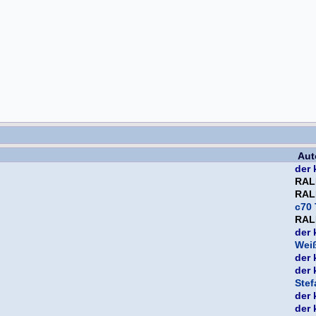
Aut
der 
RAL
RAL
c70 
RAL
der 
Weiß
der 
der 
Ste
der 
der 