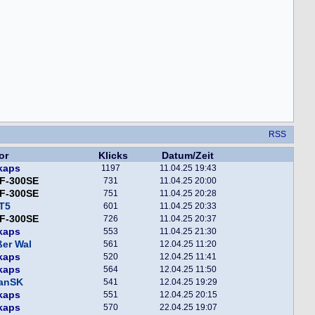
RSS
or
Klicks
Datum/Zeit
kaps
1197
11.04.25 19:43
F-300SE
731
11.04.25 20:00
F-300SE
751
11.04.25 20:28
T5
601
11.04.25 20:33
F-300SE
726
11.04.25 20:37
kaps
553
11.04.25 21:30
er Wal
561
12.04.25 11:20
kaps
520
12.04.25 11:41
kaps
564
12.04.25 11:50
fanSK
541
12.04.25 19:29
kaps
551
12.04.25 20:15
kaps
570
22.04.25 19:07