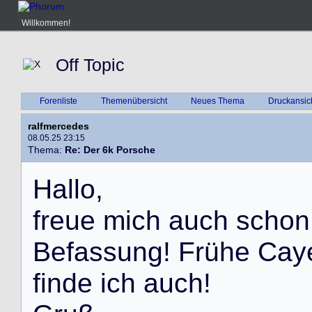
Willkommen!
Off Topic
Forenliste
Themenübersicht
Neues Thema
Druckansic
ralfmercedes
08.05.25 23:15
Thema:
Re: Der 6k Porsche
H
a
l
l
o
,
f
r
e
u
e
m
i
c
h
a
u
c
h
s
c
h
o
n
B
e
f
a
s
s
u
n
g
!
F
r
ü
h
e
C
a
y
f
i
n
d
e
i
c
h
a
u
c
h
!