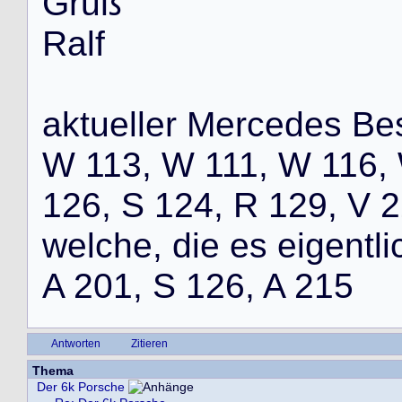
G
r
u
ß
R
a
l
f
a
k
t
u
e
l
l
e
r
M
e
r
c
e
d
e
s
B
e
W
1
1
3
,
W
1
1
1
,
W
1
1
6
,
1
2
6
,
S
1
2
4
,
R
1
2
9
,
V
2
w
e
l
c
h
e
,
d
i
e
e
s
e
i
g
e
n
t
l
i
A
2
0
1
,
S
1
2
6
,
A
2
1
5
Antworten
Zitieren
Thema
Der 6k Porsche