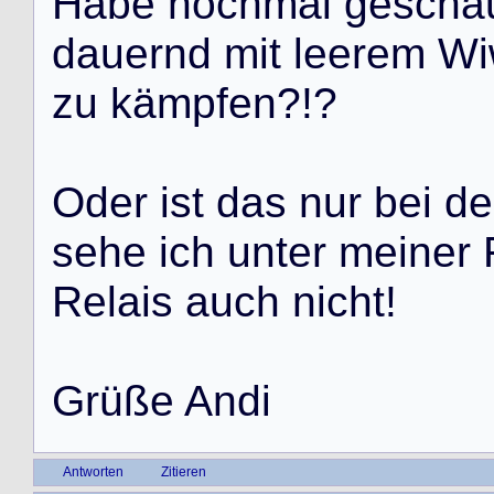
H
a
b
e
n
o
c
h
m
a
l
g
e
s
c
h
a
d
a
u
e
r
n
d
m
i
t
l
e
e
r
e
m
W
i
z
u
k
ä
m
p
f
e
n
?
!
?
O
d
e
r
i
s
t
d
a
s
n
u
r
b
e
i
d
e
s
e
h
e
i
c
h
u
n
t
e
r
m
e
i
n
e
r
R
e
l
a
i
s
a
u
c
h
n
i
c
h
t
!
G
r
ü
ß
e
A
n
d
i
Antworten
Zitieren