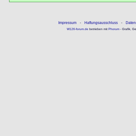
Impressum
-
Haftungsausschluss
-
Daten
W126-forum.de
betrieben mit
Phorum
- Grafik, G