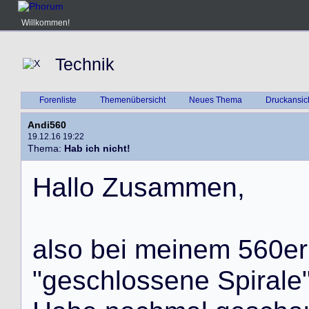
Willkommen!
Technik
Forenliste
Themenübersicht
Neues Thema
Druckansic
Andi560
19.12.16 19:22
Thema:
Hab ich nicht!
H
a
l
l
o
Z
u
s
a
m
m
e
n
,
a
l
s
o
b
e
i
m
e
i
n
e
m
5
6
0
e
r
"
g
e
s
c
h
l
o
s
s
e
n
e
S
p
i
r
a
l
e