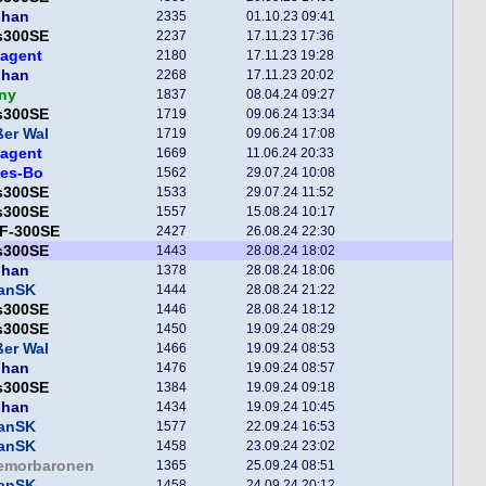
phan
2335
01.10.23 09:41
s300SE
2237
17.11.23 17:36
hagent
2180
17.11.23 19:28
phan
2268
17.11.23 20:02
ny
1837
08.04.24 09:27
s300SE
1719
09.06.24 13:34
er Wal
1719
09.06.24 17:08
hagent
1669
11.06.24 20:33
tes-Bo
1562
29.07.24 10:08
s300SE
1533
29.07.24 11:52
s300SE
1557
15.08.24 10:17
F-300SE
2427
26.08.24 22:30
s300SE
1443
28.08.24 18:02
phan
1378
28.08.24 18:06
fanSK
1444
28.08.24 21:22
s300SE
1446
28.08.24 18:12
s300SE
1450
19.09.24 08:29
er Wal
1466
19.09.24 08:53
phan
1476
19.09.24 08:57
s300SE
1384
19.09.24 09:18
phan
1434
19.09.24 10:45
fanSK
1577
22.09.24 16:53
fanSK
1458
23.09.24 23:02
lemorbaronen
1365
25.09.24 08:51
fanSK
1458
24.09.24 20:12