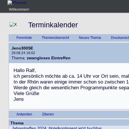
Willkommen!
Terminkalender
Forenliste
Themenübersicht
Neues Thema
Druckansic
Jens300SE
28.08.24 18:02
Thema:
zwangloses Eintreffen
H
a
l
l
o
R
a
l
f
,
i
c
h
p
e
r
s
ö
n
l
i
c
h
m
ö
c
h
t
e
a
b
c
a
.
1
4
U
h
r
v
o
r
O
r
t
s
e
i
n
,
m
a
l
I
n
d
e
r
R
h
ö
n
w
a
r
e
n
e
i
n
i
g
e
i
m
m
e
r
s
c
h
o
n
s
o
z
w
i
s
c
h
e
n
1
W
e
r
d
e
g
l
e
i
c
h
d
i
e
w
e
s
e
n
t
l
i
c
h
e
n
P
r
o
g
r
a
m
m
p
u
n
k
t
e
s
e
p
a
V
i
e
l
e
G
r
ü
ß
e
J
e
n
s
Antworten
Zitieren
Thema
Jahrestreffen 2024: Hotelkontingent jetzt buchbar