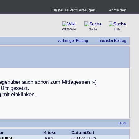
Ein neues Profil erzeugen
Anmelden
W126-Wiki
Suche
Hilfe
vorheriger Beitrag
nächster Beitrag
e
g
e
n
ü
b
e
r
a
u
c
h
s
c
h
o
n
z
u
m
M
i
t
t
a
g
e
s
s
e
n
:
-
)
U
h
r
g
e
s
e
t
z
t
.
g
m
i
t
e
i
n
k
l
i
n
k
e
n
.
RSS
or
Klicks
Datum/Zeit
s300SE
4309
20.09.23 17:06