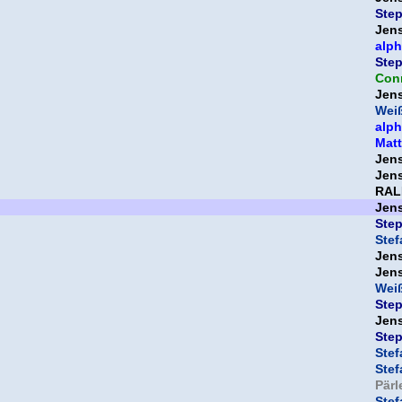
Ste
Jen
alp
Ste
Con
Jen
Weiß
alp
Mat
Jen
Jen
RAL
Jen
Ste
Ste
Jen
Jen
Weiß
Ste
Jen
Ste
Ste
Ste
Pär
Ste