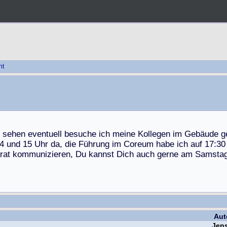
ht
s
e
h
e
n
e
v
e
n
t
u
e
l
l
b
e
s
u
c
h
e
i
c
h
m
e
i
n
e
K
o
l
l
e
g
e
n
i
m
G
e
b
ä
u
d
e
g
4
u
n
d
1
5
U
h
r
d
a
,
d
i
e
F
ü
h
r
u
n
g
i
m
C
o
r
e
u
m
h
a
b
e
i
c
h
a
u
f
1
7
:
3
0
r
a
t
k
o
m
m
u
n
i
z
i
e
r
e
n
,
D
u
k
a
n
n
s
t
D
i
c
h
a
u
c
h
g
e
r
n
e
a
m
S
a
m
s
t
a
Aut
Jen