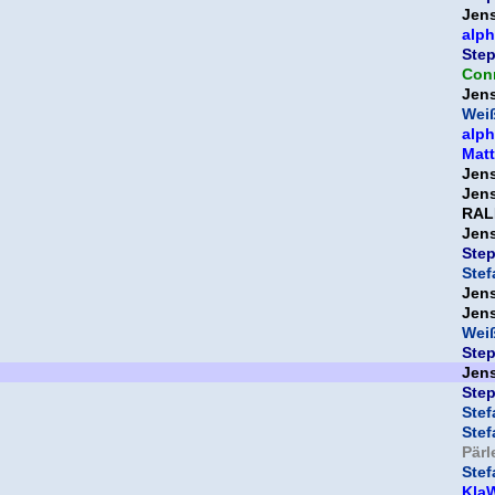
Jen
alp
Ste
Con
Jen
Weiß
alp
Mat
Jen
Jen
RAL
Jen
Ste
Ste
Jen
Jen
Weiß
Ste
Jen
Ste
Ste
Ste
Pär
Ste
Kla