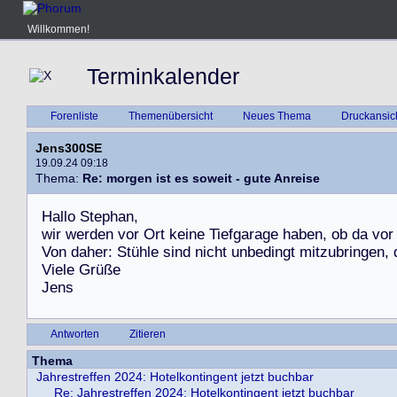
Willkommen!
Terminkalender
Forenliste
Themenübersicht
Neues Thema
Druckansic
Jens300SE
19.09.24 09:18
Thema:
Re: morgen ist es soweit - gute Anreise
H
a
l
l
o
S
t
e
p
h
a
n
,
w
i
r
w
e
r
d
e
n
v
o
r
O
r
t
k
e
i
n
e
T
i
e
f
g
a
r
a
g
e
h
a
b
e
n
,
o
b
d
a
v
o
r
V
o
n
d
a
h
e
r
:
S
t
ü
h
l
e
s
i
n
d
n
i
c
h
t
u
n
b
e
d
i
n
g
t
m
i
t
z
u
b
r
i
n
g
e
n
,
V
i
e
l
e
G
r
ü
ß
e
J
e
n
s
Antworten
Zitieren
Thema
Jahrestreffen 2024: Hotelkontingent jetzt buchbar
Re: Jahrestreffen 2024: Hotelkontingent jetzt buchbar