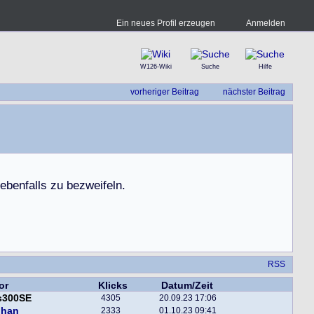
Ein neues Profil erzeugen
Anmelden
W126-Wiki
Suche
Hilfe
vorheriger Beitrag
nächster Beitrag
e
b
e
n
f
a
l
l
s
z
u
b
e
z
w
e
i
f
e
l
n
.
RSS
or
Klicks
Datum/Zeit
s300SE
4305
20.09.23 17:06
phan
2333
01.10.23 09:41