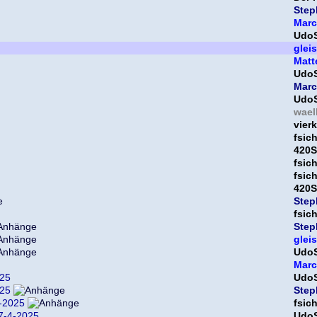
Step
Marc
Udo
glei
Matt
Udo
Marc
Udo
wael
vier
fsich
420S
fsich
fsich
420S
Step
fsich
Step
glei
Udo
Marc
025
Udo
025
Step
-2025
fsich
7-4-2025
Udo