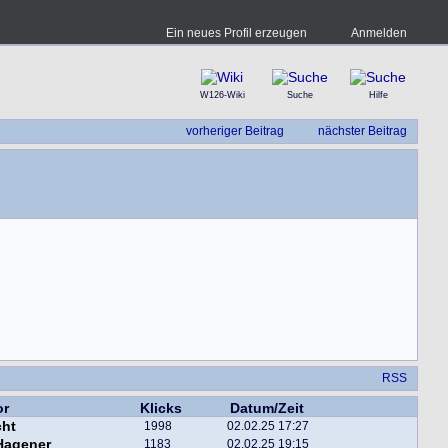
Ein neues Profil erzeugen
Anmelden
W126-Wiki
Suche
Hilfe
vorheriger Beitrag
nächster Beitrag
RSS
or
Klicks
Datum/Zeit
ht
1998
02.02.25 17:27
Hagener
1183
02.02.25 19:15