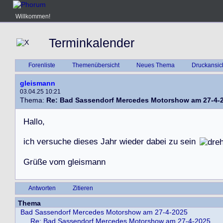
Willkommen!
Terminkalender
Forenliste
Themenübersicht
Neues Thema
Druckansic
gleismann
03.04.25 10:21
Thema:
Re: Bad Sassendorf Mercedes Motorshow am 27-4-
H
a
l
l
o
,
i
c
h
v
e
r
s
u
c
h
e
d
i
e
s
e
s
J
a
h
r
w
i
e
d
e
r
d
a
b
e
i
z
u
s
e
i
n
G
r
ü
ß
e
v
o
m
g
l
e
i
s
m
a
n
n
Antworten
Zitieren
Thema
Bad Sassendorf Mercedes Motorshow am 27-4-2025
Re: Bad Sassendorf Mercedes Motorshow am 27-4-2025