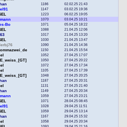
han
1186
02.02.25 21:43
el91
1147
03.02.25 19:36
SEL
1223
06.02.25 19:05
smann
1070
03.04.25 10:21
es-Bo
1071
05.04.25 18:22
SEL
1088
21.04.25 12:06
63
1017
21.04.25 13:20
SEL
1030
21.04.25 13:47
lerbj76
1090
21.04.25 14:36
kommazwei_de
1150
21.04.25 15:54
el
1052
27.04.25 17:07
E_weiss_[GT]
1050
27.04.25 20:22
el
1072
27.04.25 17:34
el
1105
27.04.25 17:39
E_weiss_[GT]
1048
27.04.25 20:25
han
1187
27.04.25 20:31
el
1131
27.04.25 21:40
han
1149
27.04.25 20:34
smann
1059
27.04.25 23:21
SEL
1071
28.04.25 08:45
el91
1028
29.04.25 11:51
SEL
1059
29.04.25 13:14
han
1167
29.04.25 15:32
el
1058
29.04.25 20:34
SEL
1093
29.04.25 21:16