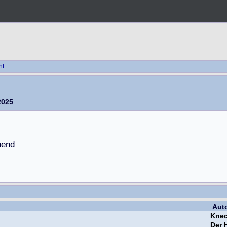
ht
2025
Aut
Knec
Der 