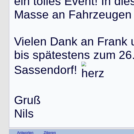
e
i
n
t
o
l
l
e
s
E
v
e
n
t
!
I
n
d
i
e
M
a
s
s
e
a
n
F
a
h
r
z
e
u
g
e
n
V
i
e
l
e
n
D
a
n
k
a
n
F
r
a
n
k
b
i
s
s
p
ä
t
e
s
t
e
n
s
z
u
m
2
6
S
a
s
s
e
n
d
o
r
f
!
G
r
u
ß
N
i
l
s
Antworten
Zitieren