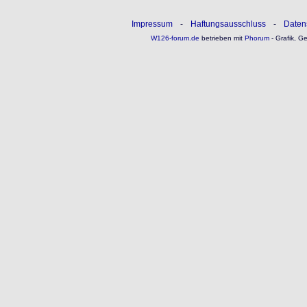
Impressum
-
Haftungsausschluss
-
Daten
W126-forum.de
betrieben mit
Phorum
- Grafik, G