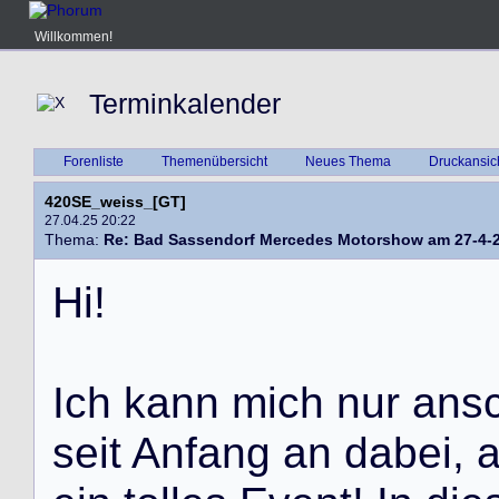
Willkommen!
Terminkalender
Forenliste
Themenübersicht
Neues Thema
Druckansic
420SE_weiss_[GT]
27.04.25 20:22
Thema:
Re: Bad Sassendorf Mercedes Motorshow am 27-4-
H
i
!
I
c
h
k
a
n
n
m
i
c
h
n
u
r
a
n
s
s
e
i
t
A
n
f
a
n
g
a
n
d
a
b
e
i
,