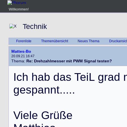
Willkommen!
Technik
Forenliste
Themenübersicht
Neues Thema
Druckansic
Mattes-Bo
20.09.21 16:47
Thema:
Re: Drehzahlmesser mit PWM Signal testen?
I
c
h
h
a
b
d
a
s
T
e
i
L
g
r
a
d
g
e
s
p
a
n
n
t
.
.
.
.
.
V
i
e
l
e
G
r
ü
ß
e