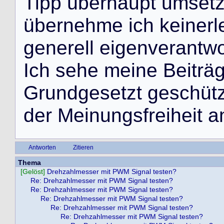
T
i
p
p
ü
b
e
r
h
a
u
p
t
u
m
s
e
t
ü
b
e
r
n
e
h
m
e
i
c
h
k
e
i
n
e
r
l
g
e
n
e
r
e
l
l
e
i
g
e
n
v
e
r
a
n
t
w
I
c
h
s
e
h
e
m
e
i
n
e
B
e
i
t
r
ä
G
r
u
n
d
g
e
s
e
t
z
t
g
e
s
c
h
ü
t
d
e
r
M
e
i
n
u
n
g
s
f
r
e
i
h
e
i
t
a
Antworten
Zitieren
Thema
[Gelöst]
Drehzahlmesser mit PWM Signal testen?
Re: Drehzahlmesser mit PWM Signal testen?
Re: Drehzahlmesser mit PWM Signal testen?
Re: Drehzahlmesser mit PWM Signal testen?
Re: Drehzahlmesser mit PWM Signal testen?
Re: Drehzahlmesser mit PWM Signal testen?