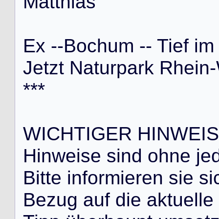
M
a
t
t
h
i
a
s
E
x
-
-
B
o
c
h
u
m
-
-
T
i
e
f
i
m
J
e
t
z
t
N
a
t
u
r
p
a
r
k
R
h
e
i
n
-
*
*
*
W
I
C
H
T
I
G
E
R
H
I
N
W
E
I
S
H
i
n
w
e
i
s
e
s
i
n
d
o
h
n
e
j
e
B
i
t
t
e
i
n
f
o
r
m
i
e
r
e
n
s
i
e
s
i
B
e
z
u
g
a
u
f
d
i
e
a
k
t
u
e
l
l
e