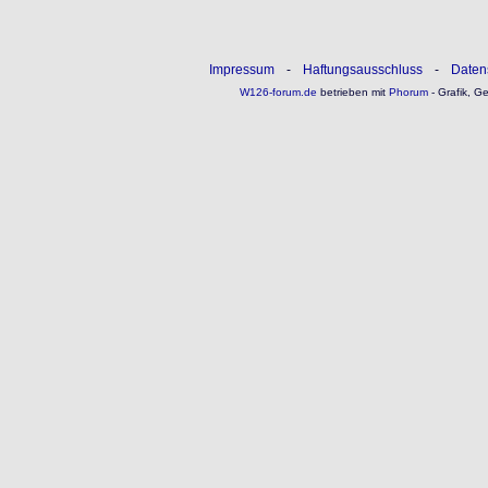
Impressum
-
Haftungsausschluss
-
Daten
W126-forum.de
betrieben mit
Phorum
- Grafik, G