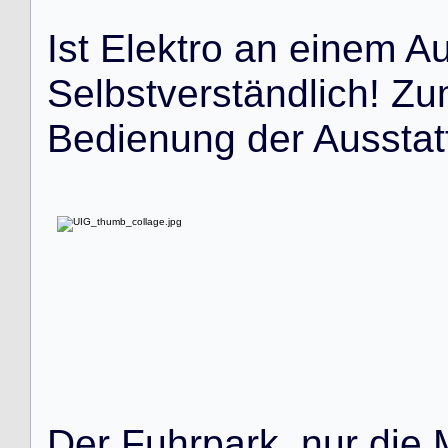
I
s
t
E
l
e
k
t
r
o
a
n
e
i
n
e
m
A
S
e
l
b
s
t
v
e
r
s
t
ä
n
d
l
i
c
h
!
Z
u
B
e
d
i
e
n
u
n
g
d
e
r
A
u
s
s
t
a
t
D
e
r
F
u
h
r
p
a
r
k
,
n
u
r
d
i
e