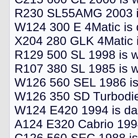
R
2
3
0
S
L
5
5
A
M
G
2
0
0
3
W
1
2
4
3
0
0
E
4
M
a
t
i
c
i
s
X
2
0
4
2
8
0
G
L
K
4
M
a
t
i
c
R
1
2
9
5
0
0
S
L
1
9
9
8
i
s
R
1
0
7
3
8
0
S
L
1
9
8
5
i
s
W
1
2
6
5
6
0
S
E
L
1
9
8
6
i
W
1
2
6
3
5
0
S
D
T
u
r
b
o
d
i
W
1
2
4
E
4
2
0
1
9
9
4
i
s
d
a
A
1
2
4
E
3
2
0
C
a
b
r
i
o
1
9
9
C
1
2
6
5
6
0
S
E
C
1
9
8
8
i
s