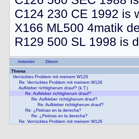
C
1
2
4
2
3
0
C
E
1
9
9
2
i
s
X
1
6
6
M
L
5
0
0
4
m
a
t
i
k
d
R
1
2
9
5
0
0
S
L
1
9
9
8
i
s
d
Antworten
Zitieren
Thema
Verrücktes Problem mit meinem W126
Re: Verrücktes Problem mit meinem W126
Aufkleber richtigherum drauf? (k.T.)
Re: Aufkleber richtigherum drauf?
Re: Aufkleber richtigherum drauf?
Re: Aufkleber richtigherum drauf?
Re: ¿Petinas en la derecha?
Re: ¿Petinas en la derecha?
Re: Verrücktes Problem mit meinem W126