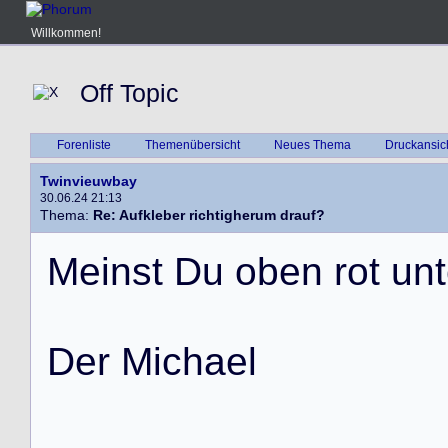
Willkommen!
Off Topic
Forenliste
Themenübersicht
Neues Thema
Druckansic
Twinvieuwbay
30.06.24 21:13
Thema:
Re: Aufkleber richtigherum drauf?
M
e
i
n
s
t
D
u
o
b
e
n
r
o
t
u
n
t
D
e
r
M
i
c
h
a
e
l