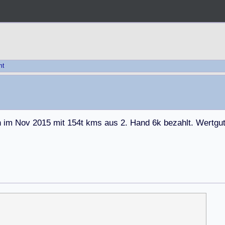
ht
h
i
m
N
o
v
2
0
1
5
m
i
t
1
5
4
t
k
m
s
a
u
s
2
.
H
a
n
d
6
k
b
e
z
a
h
l
t
.
W
e
r
t
g
u