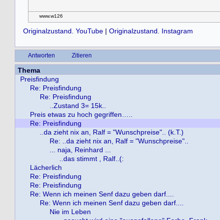
www.w126
Originalzustand. YouTube
|
Originalzustand. Instagram
Antworten
Zitieren
Thema
Preisfindung
Re: Preisfindung
Re: Preisfindung
..Zustand 3= 15k..
Preis etwas zu hoch gegriffen…..
Re: Preisfindung
..da zieht nix an, Ralf = "Wunschpreise".. (k.T.)
Re: ..da zieht nix an, Ralf = "Wunschpreise"..
... naja, Reinhard ...
..das stimmt , Ralf..(:
Lächerlich
Re: Preisfindung
Re: Preisfindung
Re: Wenn ich meinen Senf dazu geben darf....
Re: Wenn ich meinen Senf dazu geben darf....
Nie im Leben