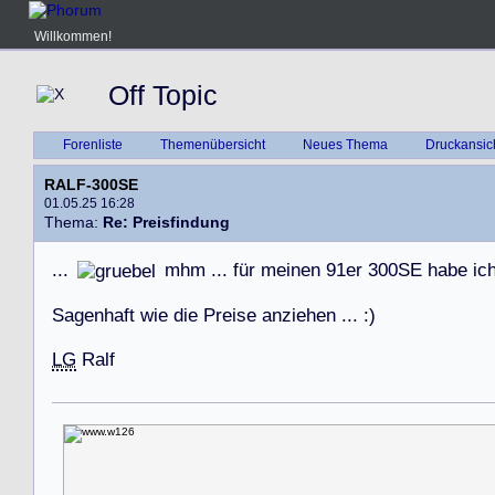
Willkommen!
Off Topic
Forenliste
Themenübersicht
Neues Thema
Druckansic
RALF-300SE
01.05.25 16:28
Thema:
Re: Preisfindung
.
.
.
m
h
m
.
.
.
f
ü
r
m
e
i
n
e
n
9
1
e
r
3
0
0
S
E
h
a
b
e
i
c
S
a
g
e
n
h
a
f
t
w
i
e
d
i
e
P
r
e
i
s
e
a
n
z
i
e
h
e
n
.
.
.
:
)
LG
R
a
l
f