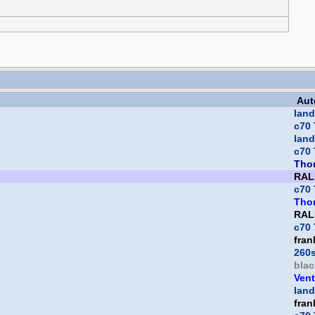
Aut
land
c70 
land
c70 
Tho
RAL
c70 
Tho
RAL
c70 
fran
260
bla
Vent
land
fran