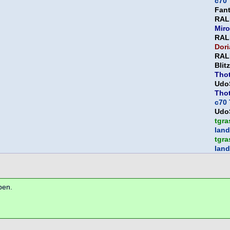
c70 
Fan
RAL
Miro
RAL
Dori
RAL
Blit
Thot
Udo
Thot
c70 
Udo
tgra
land
tgra
land
ben.