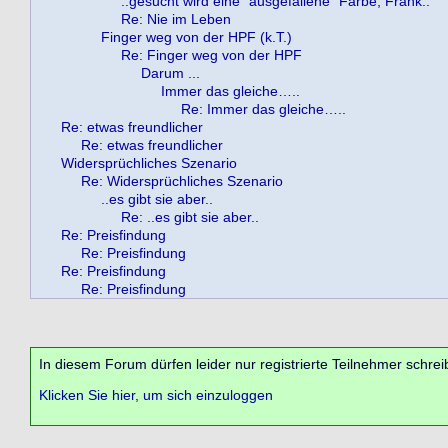
..gesucht wird eine "ausgefallene" Farbe, Frank..
Re: Nie im Leben
Finger weg von der HPF (k.T.)
Re: Finger weg von der HPF
Darum ...
Immer das gleiche…..
Re: Immer das gleiche…..
Re: etwas freundlicher
Re: etwas freundlicher
Widersprüchliches Szenario
Re: Widersprüchliches Szenario
..es gibt sie aber..
Re: ..es gibt sie aber..
Re: Preisfindung
Re: Preisfindung
Re: Preisfindung
Re: Preisfindung
In diesem Forum dürfen leider nur registrierte Teilnehmer schrei
Klicken Sie hier, um sich einzuloggen