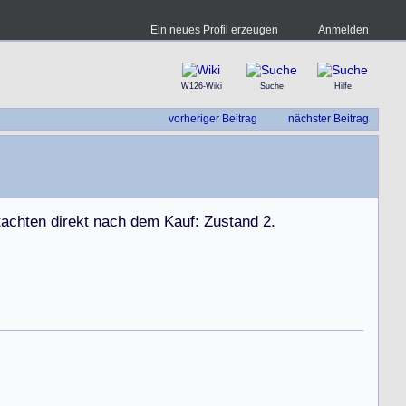
Ein neues Profil erzeugen
Anmelden
W126-Wiki
Suche
Hilfe
vorheriger Beitrag
nächster Beitrag
t
a
c
h
t
e
n
d
i
r
e
k
t
n
a
c
h
d
e
m
K
a
u
f
:
Z
u
s
t
a
n
d
2
.