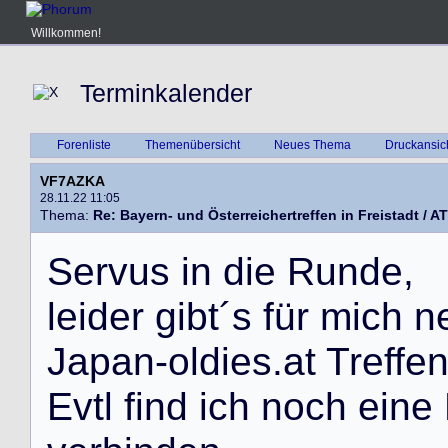
Willkommen!
Terminkalender
Forenliste
Themenübersicht
Neues Thema
Druckansic
VF7AZKA
28.11.22 11:05
Thema:
Re: Bayern- und Österreichertreffen in Freistadt / AT
S
e
r
v
u
s
i
n
d
i
e
R
u
n
d
e
,
l
e
i
d
e
r
g
i
b
t
´
s
f
ü
r
m
i
c
h
n
J
a
p
a
n
-
o
l
d
i
e
s
.
a
t
T
r
e
f
f
e
E
v
t
l
f
i
n
d
i
c
h
n
o
c
h
e
i
n
e