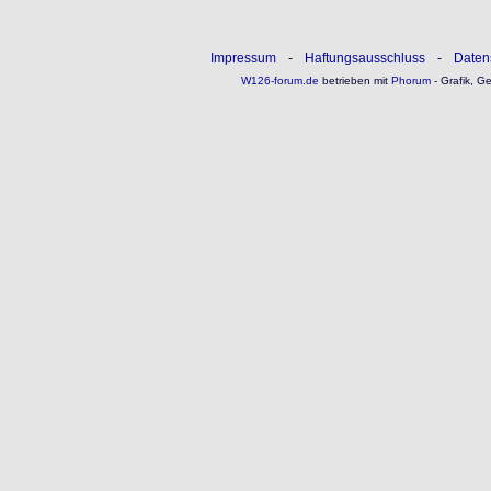
Impressum
-
Haftungsausschluss
-
Daten
W126-forum.de
betrieben mit
Phorum
- Grafik, G