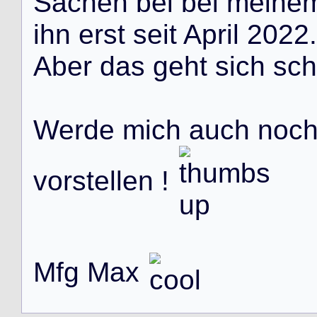
S
a
c
h
e
n
b
e
i
b
e
i
m
e
i
n
e
i
h
n
e
r
s
t
s
e
i
t
A
p
r
i
l
2
0
2
2
.
A
b
e
r
d
a
s
g
e
h
t
s
i
c
h
s
c
h
W
e
r
d
e
m
i
c
h
a
u
c
h
n
o
c
v
o
r
s
t
e
l
l
e
n
!
M
f
g
M
a
x