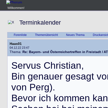
Willkommen!
Terminkalender
Forenliste
Themenübersicht
Neues Thema
Druckansic
Haas01
04.12.22 23:47
Thema:
Re: Bayern- und Österreichertreffen in Freistadt / AT
S
e
r
v
u
s
C
h
r
i
s
t
i
a
n
,
B
i
n
g
e
n
a
u
e
r
g
e
s
a
g
t
v
o
v
o
n
P
e
r
g
)
.
B
e
v
o
r
i
c
h
k
o
m
m
e
n
k
a
n