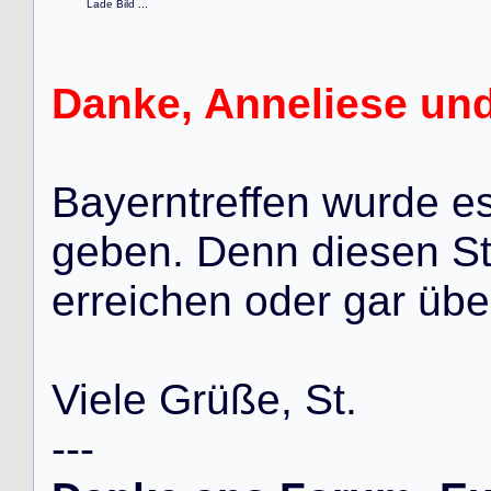
Lade Bild ...
Danke, Anneliese und
B
a
y
e
r
n
t
r
e
f
f
e
n
w
u
r
d
e
e
g
e
b
e
n
.
D
e
n
n
d
i
e
s
e
n
S
e
r
r
e
i
c
h
e
n
o
d
e
r
g
a
r
ü
b
e
V
i
e
l
e
G
r
ü
ß
e
,
S
t
.
-
-
-