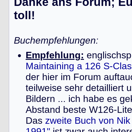
Danke ans Forum; Eur
toll!
Buchempfehlungen:
Empfehlung:
englischsp
Maintaining a 126 S-Cla
der hier im Forum auft
teilweise sehr detailliert
Bildern ... ich habe es ge
Abstand beste W126-Liter
Das
zweite Buch von Ni
1991"
ist zwar auch inter