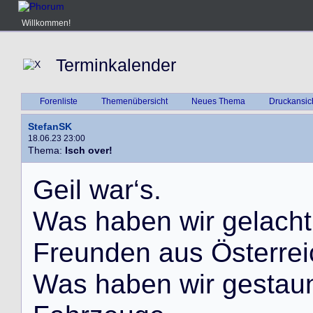
Willkommen!
Terminkalender
Forenliste
Themenübersicht
Neues Thema
Druckansic
StefanSK
18.06.23 23:00
Thema:
Isch over!
G
e
i
l
w
a
r
‘
s
.
W
a
s
h
a
b
e
n
w
i
r
g
e
l
a
c
h
t
F
r
e
u
n
d
e
n
a
u
s
Ö
s
t
e
r
r
e
i
W
a
s
h
a
b
e
n
w
i
r
g
e
s
t
a
u