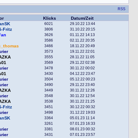
RSS
or
Klicks
Datum/Zeit
fanSK
6021
29.10.22 13:44
-Fritz
3806
31.10.22 20:15
Fan
3626
01.11.22 14:13
3586
02.11.22 20:35
u_thomas
3466
18.11.22 20:49
srier
3573
19.11.22 22:01
AZKA
3555
28.11.22 11:05
s01
3569
29.11.22 02:38
srier
3478
30.11.22 00:02
s01
3430
04.12.22 23:47
srier
3504
05.12.22 00:23
srier
3490
29.11.22 23:40
AZKA
3449
30.11.22 12:26
srier
3548
30.11.22 12:54
AZKA
3538
30.11.22 21:25
-Fritz
3451
30.12.22 00:32
srier
3498
31.12.22 19:03
fanSK
3364
05.01.23 11:14
3261
07.01.23 16:33
srier
3381
08.01.23 00:32
srier
3431
07.01.23 23:57