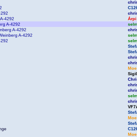
chri
2
C126
4292
chri
 A-4292
Árpi
erg A-4292
sel
inberg A-4292
chri
 Weinberg A-4292
sel
4292
sel
Ste
Ste
chri
chri
Moe
Sigi
Chri
chri
chri
sel
chri
VF7
Ste
Moe
Ste
C126
Moe