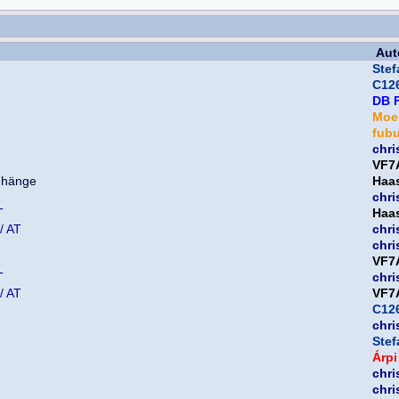
Aut
Ste
C126
DB 
Moe
fub
chri
VF7
Haa
chri
T
Haa
/ AT
chri
chri
VF7
T
chri
/ AT
VF7
C126
chri
Ste
Árpi
chri
chri