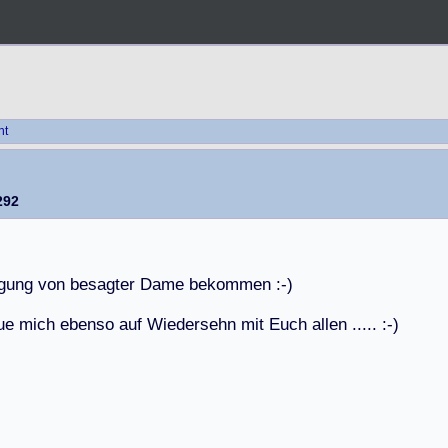
ht
292
g
u
n
g
v
o
n
b
e
s
a
g
t
e
r
D
a
m
e
b
e
k
o
m
m
e
n
:
-
)
u
e
m
i
c
h
e
b
e
n
s
o
a
u
f
W
i
e
d
e
r
s
e
h
n
m
i
t
E
u
c
h
a
l
l
e
n
.
.
.
.
.
:
-
)