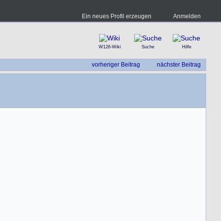
Ein neues Profil erzeugen
Anmelden
W126-Wiki
Suche
Hilfe
vorheriger Beitrag
nächster Beitrag