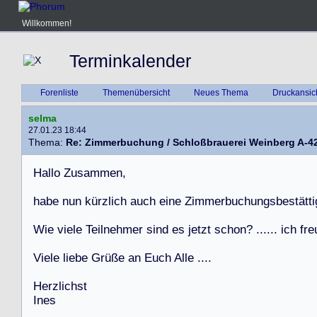
Willkommen!
Terminkalender
Forenliste
Themenübersicht
Neues Thema
Druckansic
selma
27.01.23 18:44
Thema:
Re: Zimmerbuchung / Schloßbrauerei Weinberg A-4
H
a
l
l
o
Z
u
s
a
m
m
e
n
,
h
a
b
e
n
u
n
k
ü
r
z
l
i
c
h
a
u
c
h
e
i
n
e
Z
i
m
m
e
r
b
u
c
h
u
n
g
s
b
e
s
t
ä
t
t
i
W
i
e
v
i
e
l
e
T
e
i
l
n
e
h
m
e
r
s
i
n
d
e
s
j
e
t
z
t
s
c
h
o
n
?
.
.
.
.
.
.
i
c
h
f
r
e
V
i
e
l
e
l
i
e
b
e
G
r
ü
ß
e
a
n
E
u
c
h
A
l
l
e
.
.
.
.
H
e
r
z
l
i
c
h
s
t
I
n
e
s