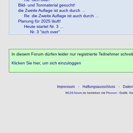
Bild- und Tonmaterial gesucht!
die Zweite Auflage ist auch durch …
Re: die Zweite Auflage ist auch durch …
Planung für 2025 läuft!
Heute startet Nr. 3 …
Nr. 3 "isch over"
In diesem Forum dürfen leider nur registrierte Teilnehmer schrei
Klicken Sie hier, um sich einzuloggen
Impressum
-
Haftungsausschluss
-
Daten
W126-forum.de
betrieben mit
Phorum
- Grafik, G