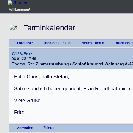
Willkommen!
Terminkalender
Forenliste
Themenübersicht
Neues Thema
Druckansic
C126-Fritz
08.01.23 17:49
Thema:
Re: Zimmerbuchung / Schloßbrauerei Weinberg A-4
H
a
l
l
o
C
h
r
i
s
,
h
a
l
l
o
S
t
e
f
a
n
,
S
a
b
i
n
e
u
n
d
i
c
h
h
a
b
e
n
g
e
b
u
c
h
t
,
F
r
a
u
R
e
i
n
d
l
h
a
t
m
i
r
m
i
V
i
e
l
e
G
r
ü
ß
e
F
r
i
t
z
Antworten
Zitieren