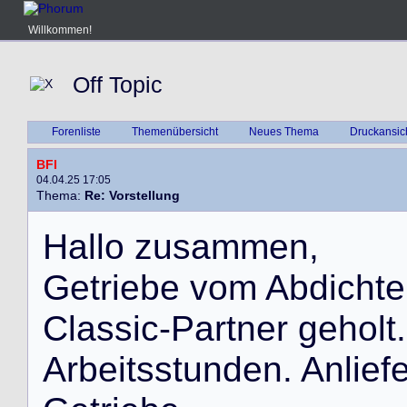
Willkommen!
Off Topic
Forenliste
Themenübersicht
Neues Thema
Druckansic
BFI
04.04.25 17:05
Thema:
Re: Vorstellung
H
a
l
l
o
z
u
s
a
m
m
e
n
,
G
e
t
r
i
e
b
e
v
o
m
A
b
d
i
c
h
t
e
C
l
a
s
s
i
c
-
P
a
r
t
n
e
r
g
e
h
o
l
t
.
A
r
b
e
i
t
s
s
t
u
n
d
e
n
.
A
n
l
i
e
f