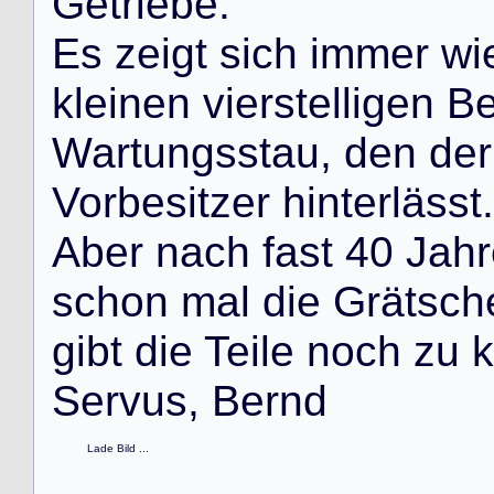
G
e
t
r
i
e
b
e
.
E
s
z
e
i
g
t
s
i
c
h
i
m
m
e
r
w
i
k
l
e
i
n
e
n
v
i
e
r
s
t
e
l
l
i
g
e
n
B
W
a
r
t
u
n
g
s
s
t
a
u
,
d
e
n
d
e
r
V
o
r
b
e
s
i
t
z
e
r
h
i
n
t
e
r
l
ä
s
s
t
.
A
b
e
r
n
a
c
h
f
a
s
t
4
0
J
a
h
r
s
c
h
o
n
m
a
l
d
i
e
G
r
ä
t
s
c
h
g
i
b
t
d
i
e
T
e
i
l
e
n
o
c
h
z
u
k
S
e
r
v
u
s
,
B
e
r
n
d
Lade Bild ...