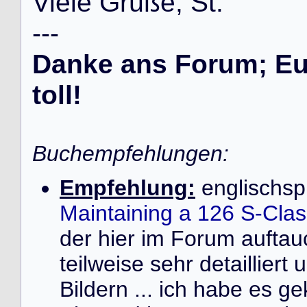
V
i
e
l
e
G
r
ü
ß
e
,
S
t
.
-
-
-
Danke ans Forum; Eur
toll!
Buchempfehlungen:
Empfehlung:
englischsp
Maintaining a 126 S-Cla
der hier im Forum auft
teilweise sehr detailliert
Bildern ... ich habe es ge