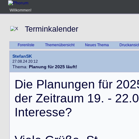
Willkommen!
Terminkalender
Forenliste
Themenübersicht
Neues Thema
Druckansic
StefanSK
27.08.24 20:12
Thema:
Planung für 2025 läuft!
D
i
e
P
l
a
n
u
n
g
e
n
f
ü
r
2
0
2
d
e
r
Z
e
i
t
r
a
u
m
1
9
.
-
2
2
.
0
I
n
t
e
r
e
s
s
e
?