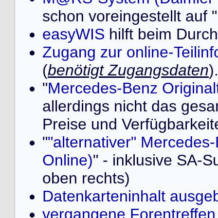
schon voreingestellt au
easyWIS
hilft beim Durch
Zugang zur online-Teilin
(
benötigt Zugangsdaten
)
"
Mercedes-Benz Originalt
allerdings nicht das ges
Preise und Verfügbarkeit
"
"alternativer" Mercedes-
Online)
" - inklusive SA-S
oben rechts)
Datenkarteninhalt ausge
vergangene Forentreffen