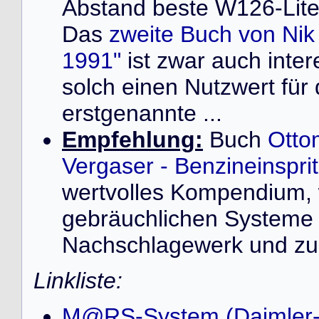
Abstand beste W126-Liter
Das
zweite Buch von Ni
1991"
ist zwar auch inter
solch einen Nutzwert für
erstgenannte ...
Empfehlung:
Buch
Otto
Vergaser - Benzineinspr
wertvolles Kompendium, 
gebräuchlichen Systeme 
Nachschlagewerk und zur
Linkliste:
M@RS-System (Daimler