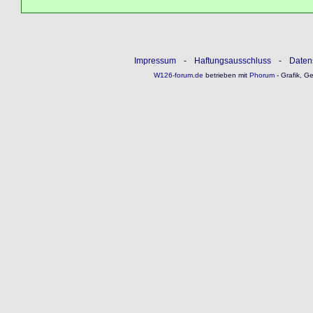
Impressum
-
Haftungsausschluss
-
Daten
W126-forum.de
betrieben mit
Phorum
- Grafik, G