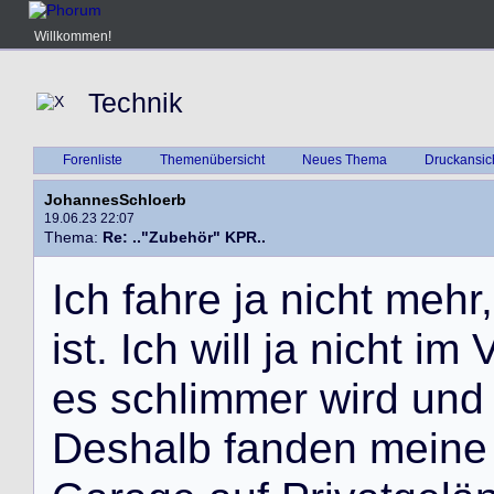
Willkommen!
Technik
Forenliste
Themenübersicht
Neues Thema
Druckansic
JohannesSchloerb
19.06.23 22:07
Thema:
Re: .."Zubehör" KPR..
I
c
h
f
a
h
r
e
j
a
n
i
c
h
t
m
e
h
r
,
i
s
t
.
I
c
h
w
i
l
l
j
a
n
i
c
h
t
i
m
e
s
s
c
h
l
i
m
m
e
r
w
i
r
d
u
n
d
D
e
s
h
a
l
b
f
a
n
d
e
n
m
e
i
n
e