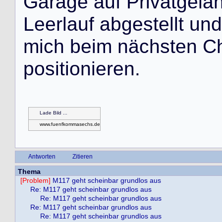
G
a
r
a
g
e
a
u
f
P
r
i
v
a
t
g
e
l
ä
L
e
e
r
l
a
u
f
a
b
g
e
s
t
e
l
l
t
u
n
d
m
i
c
h
b
e
i
m
n
ä
c
h
s
t
e
n
C
p
o
s
i
t
i
o
n
i
e
r
e
n
.
Lade Bild ...
www.fuenfkommasechs.de
Antworten
Zitieren
Thema
[Problem]
M117 geht scheinbar grundlos aus
Re: M117 geht scheinbar grundlos aus
Re: M117 geht scheinbar grundlos aus
Re: M117 geht scheinbar grundlos aus
Re: M117 geht scheinbar grundlos aus