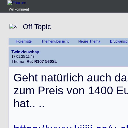
Willkommen!
Off Topic
Forenliste
Themenübersicht
Neues Thema
Druckansic
Twinvieuwbay
17.01.25 11:48
Thema:
Re: R107 560SL
G
e
h
t
n
a
t
ü
r
l
i
c
h
a
u
c
h
d
a
z
u
m
P
r
e
i
s
v
o
n
1
4
0
0
E
h
a
t
.
.
.
.