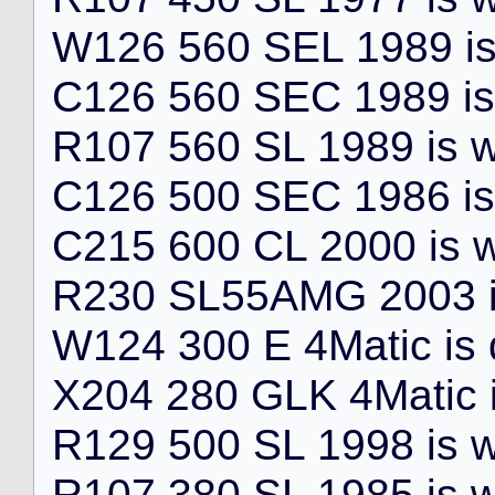
W
1
2
6
5
6
0
S
E
L
1
9
8
9
i
C
1
2
6
5
6
0
S
E
C
1
9
8
9
i
s
R
1
0
7
5
6
0
S
L
1
9
8
9
i
s
C
1
2
6
5
0
0
S
E
C
1
9
8
6
i
s
C
2
1
5
6
0
0
C
L
2
0
0
0
i
s
R
2
3
0
S
L
5
5
A
M
G
2
0
0
3
W
1
2
4
3
0
0
E
4
M
a
t
i
c
i
s
X
2
0
4
2
8
0
G
L
K
4
M
a
t
i
c
R
1
2
9
5
0
0
S
L
1
9
9
8
i
s
R
1
0
7
3
8
0
S
L
1
9
8
5
i
s