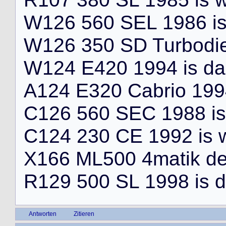
W
1
2
6
5
6
0
S
E
L
1
9
8
6
i
W
1
2
6
3
5
0
S
D
T
u
r
b
o
d
i
W
1
2
4
E
4
2
0
1
9
9
4
i
s
d
a
A
1
2
4
E
3
2
0
C
a
b
r
i
o
1
9
9
C
1
2
6
5
6
0
S
E
C
1
9
8
8
i
s
C
1
2
4
2
3
0
C
E
1
9
9
2
i
s
X
1
6
6
M
L
5
0
0
4
m
a
t
i
k
d
R
1
2
9
5
0
0
S
L
1
9
9
8
i
s
d
Antworten
Zitieren