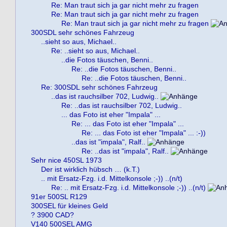
Re: Man traut sich ja gar nicht mehr zu fragen
Re: Man traut sich ja gar nicht mehr zu fragen
Re: Man traut sich ja gar nicht mehr zu fragen
300SDL sehr schönes Fahrzeug
..sieht so aus, Michael..
Re: ..sieht so aus, Michael..
..die Fotos täuschen, Benni..
Re: ..die Fotos täuschen, Benni..
Re: ..die Fotos täuschen, Benni..
Re: 300SDL sehr schönes Fahrzeug
..das ist rauchsilber 702, Ludwig..
Re: ..das ist rauchsilber 702, Ludwig..
... das Foto ist eher "Impala" ...
Re: ... das Foto ist eher "Impala" ...
Re: ... das Foto ist eher "Impala" ... :-))
..das ist "impala", Ralf..
Re: ..das ist "impala", Ralf..
Sehr nice 450SL 1973
Der ist wirklich hübsch … (k.T.)
.. mit Ersatz-Fzg. i.d. Mittelkonsole ;-)) ..(n/t)
Re: .. mit Ersatz-Fzg. i.d. Mittelkonsole ;-)) ..(n/t)
91er 500SL R129
300SEL für kleines Geld
? 3900 CAD?
V140 500SEL AMG