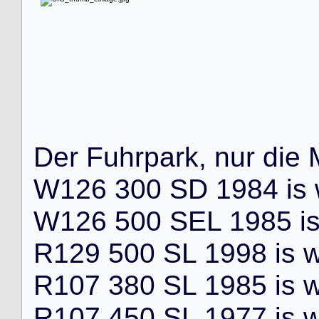
D
e
r
F
u
h
r
p
a
r
k
,
n
u
r
d
i
e
W
1
2
6
3
0
0
S
D
1
9
8
4
i
s
W
1
2
6
5
0
0
S
E
L
1
9
8
5
i
R
1
2
9
5
0
0
S
L
1
9
9
8
i
s
R
1
0
7
3
8
0
S
L
1
9
8
5
i
s
R
1
0
7
4
5
0
S
L
1
9
7
7
i
s