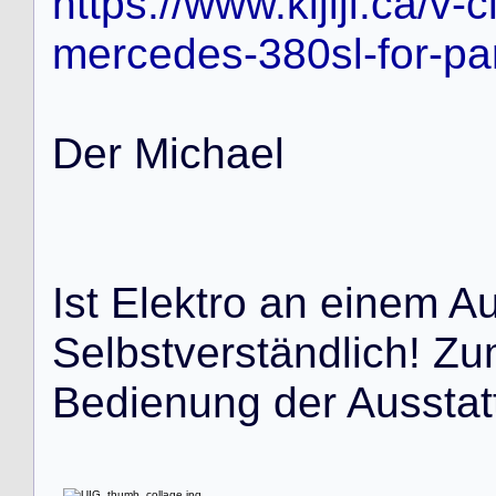
https://www.kijiji.ca/v-
mercedes-380sl-for-p
D
e
r
M
i
c
h
a
e
l
I
s
t
E
l
e
k
t
r
o
a
n
e
i
n
e
m
A
S
e
l
b
s
t
v
e
r
s
t
ä
n
d
l
i
c
h
!
Z
u
B
e
d
i
e
n
u
n
g
d
e
r
A
u
s
s
t
a
t