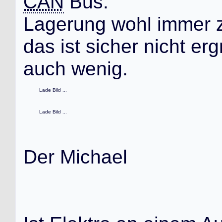
CAN
B
u
s
.
L
a
g
e
r
u
n
g
w
o
h
l
i
m
m
e
r
d
a
s
i
s
t
s
i
c
h
e
r
n
i
c
h
t
e
r
g
a
u
c
h
w
e
n
i
g
.
Lade Bild ...
Lade Bild ...
D
e
r
M
i
c
h
a
e
l