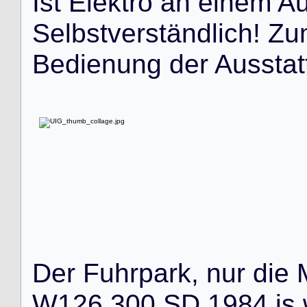
I
s
t
E
l
e
k
t
r
o
a
n
e
i
n
e
m
A
S
e
l
b
s
t
v
e
r
s
t
ä
n
d
l
i
c
h
!
Z
u
B
e
d
i
e
n
u
n
g
d
e
r
A
u
s
s
t
a
t
D
e
r
F
u
h
r
p
a
r
k
,
n
u
r
d
i
e
W
1
2
6
3
0
0
S
D
1
9
8
4
i
s