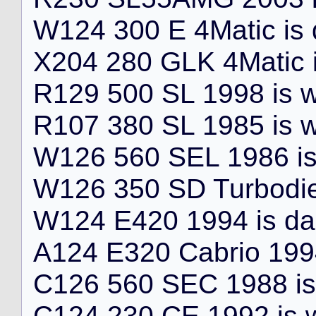
W
1
2
4
3
0
0
E
4
M
a
t
i
c
i
s
X
2
0
4
2
8
0
G
L
K
4
M
a
t
i
c
R
1
2
9
5
0
0
S
L
1
9
9
8
i
s
R
1
0
7
3
8
0
S
L
1
9
8
5
i
s
W
1
2
6
5
6
0
S
E
L
1
9
8
6
i
W
1
2
6
3
5
0
S
D
T
u
r
b
o
d
i
W
1
2
4
E
4
2
0
1
9
9
4
i
s
d
a
A
1
2
4
E
3
2
0
C
a
b
r
i
o
1
9
9
C
1
2
6
5
6
0
S
E
C
1
9
8
8
i
s
C
1
2
4
2
3
0
C
E
1
9
9
2
i
s