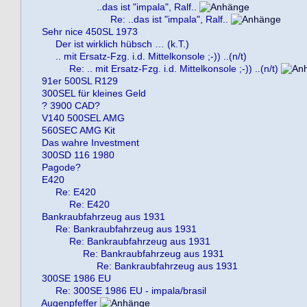
..das ist "impala", Ralf..
Re: ..das ist "impala", Ralf..
Sehr nice 450SL 1973
Der ist wirklich hübsch … (k.T.)
.. mit Ersatz-Fzg. i.d. Mittelkonsole ;-)) ..(n/t)
Re: .. mit Ersatz-Fzg. i.d. Mittelkonsole ;-)) ..(n/t)
91er 500SL R129
300SEL für kleines Geld
? 3900 CAD?
V140 500SEL AMG
560SEC AMG Kit
Das wahre Investment
300SD 116 1980
Pagode?
E420
Re: E420
Re: E420
Bankraubfahrzeug aus 1931
Re: Bankraubfahrzeug aus 1931
Re: Bankraubfahrzeug aus 1931
Re: Bankraubfahrzeug aus 1931
Re: Bankraubfahrzeug aus 1931
300SE 1986 EU
Re: 300SE 1986 EU - impala/brasil
Augenpfeffer