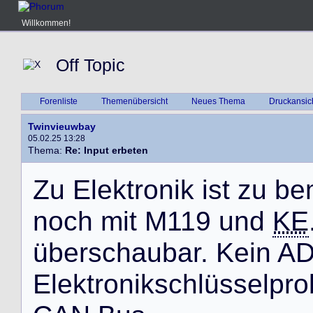
Willkommen!
Off Topic
Forenliste
Themenübersicht
Neues Thema
Druckansic
Twinvieuwbay
05.02.25 13:28
Thema:
Re: Input erbeten
Z
u
E
l
e
k
t
r
o
n
i
k
i
s
t
z
u
b
e
n
o
c
h
m
i
t
M
1
1
9
u
n
d
KE
ü
b
e
r
s
c
h
a
u
b
a
r
.
K
e
i
n
A
E
l
e
k
t
r
o
n
i
k
s
c
h
l
ü
s
s
e
l
p
r
o