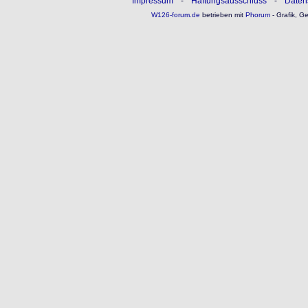
Impressum
-
Haftungsausschluss
-
Daten
W126-forum.de
betrieben mit
Phorum
- Grafik, G