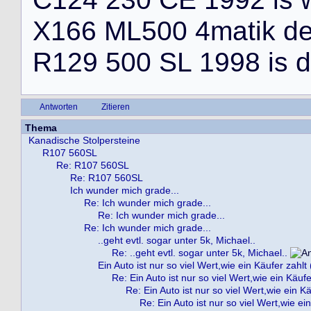
X
1
6
6
M
L
5
0
0
4
m
a
t
i
k
d
R
1
2
9
5
0
0
S
L
1
9
9
8
i
s
d
Antworten
Zitieren
Thema
Kanadische Stolpersteine
R107 560SL
Re: R107 560SL
Re: R107 560SL
Ich wunder mich grade...
Re: Ich wunder mich grade...
Re: Ich wunder mich grade...
Re: Ich wunder mich grade...
..geht evtl. sogar unter 5k, Michael..
Re: ..geht evtl. sogar unter 5k, Michael..
Ein Auto ist nur so viel Wert,wie ein Käufer zahlt 
Re: Ein Auto ist nur so viel Wert,wie ein Käufe
Re: Ein Auto ist nur so viel Wert,wie ein Kä
Re: Ein Auto ist nur so viel Wert,wie ei