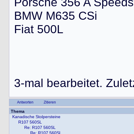
P
o
r
s
c
h
e
3
5
6
A
S
p
e
e
d
s
B
M
W
M
6
3
5
C
S
i
F
i
a
t
5
0
0
L
3
-
m
a
l
b
e
a
r
b
e
i
t
e
t
.
Z
u
l
e
t
Antworten
Zitieren
Thema
Kanadische Stolpersteine
R107 560SL
Re: R107 560SL
Re: R107 560SL