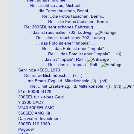
..sieht so aus, Michael..
Re: ..sieht so aus, Michael..
..die Fotos täuschen, Benni..
Re: ..die Fotos täuschen, Benni..
Re: ..die Fotos täuschen, Benni..
Re: 300SDL sehr schönes Fahrzeug
..das ist rauchsilber 702, Ludwig..
Re: ..das ist rauchsilber 702, Ludwig..
... das Foto ist eher "Impala" ...
Re: ... das Foto ist eher "Impala" ...
Re: ... das Foto ist eher "Impala" ... :-))
..das ist "impala", Ralf..
Re: ..das ist "impala", Ralf..
Sehr nice 450SL 1973
Der ist wirklich hübsch … (k.T.)
.. mit Ersatz-Fzg. i.d. Mittelkonsole ;-)) ..(n/t)
Re: .. mit Ersatz-Fzg. i.d. Mittelkonsole ;-)) ..(n/t)
91er 500SL R129
300SEL für kleines Geld
? 3900 CAD?
V140 500SEL AMG
560SEC AMG Kit
Das wahre Investment
300SD 116 1980
Pagode?