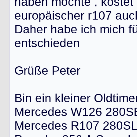
h
a
b
e
n
m
ö
c
h
t
e
,
k
o
s
t
e
t
e
u
r
o
p
ä
i
s
c
h
e
r
r
1
0
7
a
u
c
D
a
h
e
r
h
a
b
e
i
c
h
m
i
c
h
f
e
n
t
s
c
h
i
e
d
e
n
G
r
ü
ß
e
P
e
t
e
r
B
i
n
e
i
n
k
l
e
i
n
e
r
O
l
d
t
i
m
e
M
e
r
c
e
d
e
s
W
1
2
6
2
8
0
S
M
e
r
c
e
d
e
s
R
1
0
7
2
8
0
S