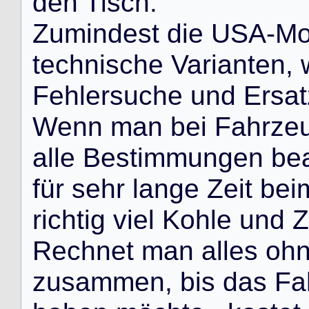
d
e
n
T
i
s
c
h
.
Z
u
m
i
n
d
e
s
t
d
i
e
U
S
A
-
M
t
e
c
h
n
i
s
c
h
e
V
a
r
i
a
n
t
e
n
,
F
e
h
l
e
r
s
u
c
h
e
u
n
d
E
r
s
a
t
W
e
n
n
m
a
n
b
e
i
F
a
h
r
z
e
a
l
l
e
B
e
s
t
i
m
m
u
n
g
e
n
b
e
f
ü
r
s
e
h
r
l
a
n
g
e
Z
e
i
t
b
e
i
r
i
c
h
t
i
g
v
i
e
l
K
o
h
l
e
u
n
d
Z
R
e
c
h
n
e
t
m
a
n
a
l
l
e
s
o
h
z
u
s
a
m
m
e
n
,
b
i
s
d
a
s
F
a