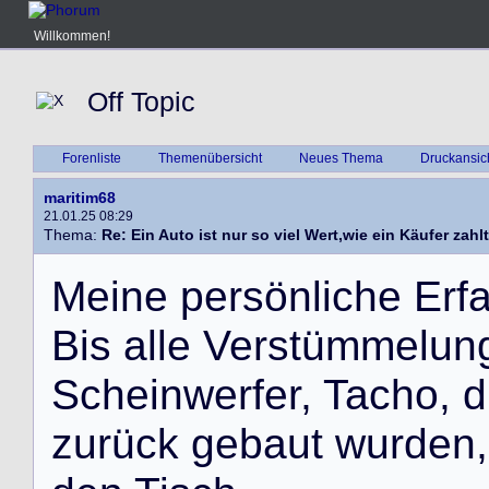
Willkommen!
Off Topic
Forenliste
Themenübersicht
Neues Thema
Druckansic
maritim68
21.01.25 08:29
Thema:
Re: Ein Auto ist nur so viel Wert,wie ein Käufer zahlt
M
e
i
n
e
p
e
r
s
ö
n
l
i
c
h
e
E
r
f
B
i
s
a
l
l
e
V
e
r
s
t
ü
m
m
e
l
u
n
S
c
h
e
i
n
w
e
r
f
e
r
,
T
a
c
h
o
,
d
z
u
r
ü
c
k
g
e
b
a
u
t
w
u
r
d
e
n
,