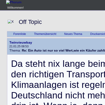
Willkommen!
Off Topic
Forenliste
Themenübersicht
Neues Thema
Druckansic
Twinvieuwbay
21.01.25 08:53
Thema:
Re: Ein Auto ist nur so viel Wert,wie ein Käufer zahlt
D
a
s
t
e
h
t
n
i
x
l
a
n
g
e
b
e
i
d
e
n
r
i
c
h
t
i
g
e
n
T
r
a
n
s
p
o
r
K
l
i
m
a
a
n
l
a
g
e
n
i
s
t
r
e
g
e
l
D
e
u
t
s
c
h
l
a
n
d
n
i
c
h
t
m
e