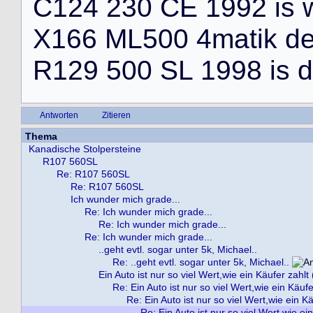
C
1
2
4
2
3
0
C
E
1
9
9
2
i
s
X
1
6
6
M
L
5
0
0
4
m
a
t
i
k
d
R
1
2
9
5
0
0
S
L
1
9
9
8
i
s
d
Antworten
Zitieren
Thema
Kanadische Stolpersteine
R107 560SL
Re: R107 560SL
Re: R107 560SL
Ich wunder mich grade...
Re: Ich wunder mich grade...
Re: Ich wunder mich grade...
Re: Ich wunder mich grade...
..geht evtl. sogar unter 5k, Michael..
Re: ..geht evtl. sogar unter 5k, Michael..
Ein Auto ist nur so viel Wert,wie ein Käufer zahlt 
Re: Ein Auto ist nur so viel Wert,wie ein Käufe
Re: Ein Auto ist nur so viel Wert,wie ein Kä
Re: Ein Auto ist nur so viel Wert,wie ei