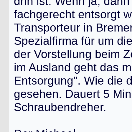
d
r
i
n
i
s
t
.
W
e
n
n
j
a
,
d
a
n
n
f
a
c
h
g
e
r
e
c
h
t
e
n
t
s
o
r
g
t
w
T
r
a
n
s
p
o
r
t
e
u
r
i
n
B
r
e
m
e
S
p
e
z
i
a
l
f
i
r
m
a
f
ü
r
u
m
d
i
d
e
r
V
o
r
s
t
e
l
l
u
n
g
b
e
i
m
Z
i
m
A
u
s
l
a
n
d
g
e
h
t
d
a
s
m
E
n
t
s
o
r
g
u
n
g
"
.
W
i
e
d
i
e
g
e
s
e
h
e
n
.
D
a
u
e
r
t
5
M
i
n
S
c
h
r
a
u
b
e
n
d
r
e
h
e
r
.