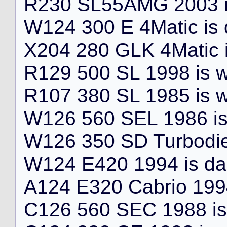
R
2
3
0
S
L
5
5
A
M
G
2
0
0
3
W
1
2
4
3
0
0
E
4
M
a
t
i
c
i
s
X
2
0
4
2
8
0
G
L
K
4
M
a
t
i
c
R
1
2
9
5
0
0
S
L
1
9
9
8
i
s
R
1
0
7
3
8
0
S
L
1
9
8
5
i
s
W
1
2
6
5
6
0
S
E
L
1
9
8
6
i
W
1
2
6
3
5
0
S
D
T
u
r
b
o
d
i
W
1
2
4
E
4
2
0
1
9
9
4
i
s
d
a
A
1
2
4
E
3
2
0
C
a
b
r
i
o
1
9
9
C
1
2
6
5
6
0
S
E
C
1
9
8
8
i
s