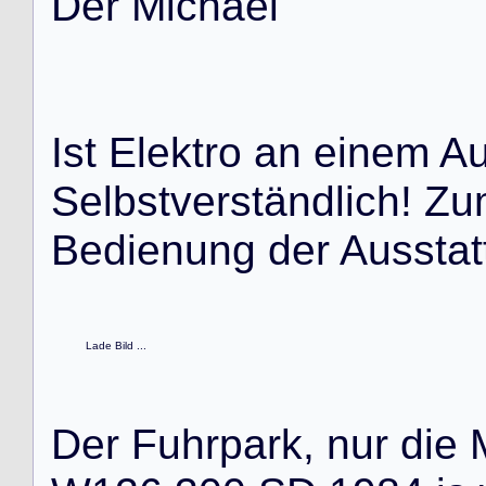
D
e
r
M
i
c
h
a
e
l
I
s
t
E
l
e
k
t
r
o
a
n
e
i
n
e
m
A
S
e
l
b
s
t
v
e
r
s
t
ä
n
d
l
i
c
h
!
Z
u
B
e
d
i
e
n
u
n
g
d
e
r
A
u
s
s
t
a
t
Lade Bild ...
D
e
r
F
u
h
r
p
a
r
k
,
n
u
r
d
i
e