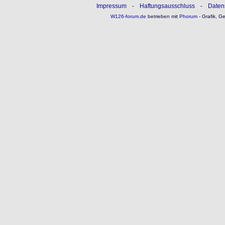
Impressum
-
Haftungsausschluss
-
Daten
W126-forum.de
betrieben mit
Phorum
- Grafik, G