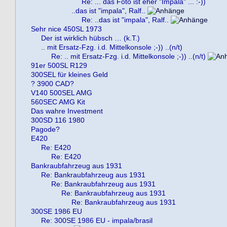
Re: ... das Foto ist eher "Impala" ... :-))
..das ist "impala", Ralf..
Re: ..das ist "impala", Ralf..
Sehr nice 450SL 1973
Der ist wirklich hübsch … (k.T.)
.. mit Ersatz-Fzg. i.d. Mittelkonsole ;-)) ..(n/t)
Re: .. mit Ersatz-Fzg. i.d. Mittelkonsole ;-)) ..(n/t)
91er 500SL R129
300SEL für kleines Geld
? 3900 CAD?
V140 500SEL AMG
560SEC AMG Kit
Das wahre Investment
300SD 116 1980
Pagode?
E420
Re: E420
Re: E420
Bankraubfahrzeug aus 1931
Re: Bankraubfahrzeug aus 1931
Re: Bankraubfahrzeug aus 1931
Re: Bankraubfahrzeug aus 1931
Re: Bankraubfahrzeug aus 1931
300SE 1986 EU
Re: 300SE 1986 EU - impala/brasil