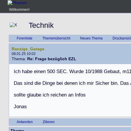
Willkommen!
Technik
Forenliste
Themenübersicht
Neues Thema
Druckansic
Ranzige_Garage
08.01.25 10:02
Thema:
Re: Frage bezüglich EZL
I
c
h
h
a
b
e
e
i
n
e
n
5
0
0
S
E
C
.
W
u
r
d
e
1
0
/
1
9
8
8
G
e
b
a
u
t
,
m
1
D
a
s
s
i
n
d
d
i
e
D
i
n
g
e
b
e
i
d
e
n
e
n
i
c
h
m
i
r
S
i
c
h
e
r
b
i
n
.
D
a
s
s
o
l
l
t
e
g
l
a
u
b
e
i
c
h
r
e
i
c
h
e
n
a
n
I
n
f
o
s
J
o
n
a
s
Antworten
Zitieren
Thema