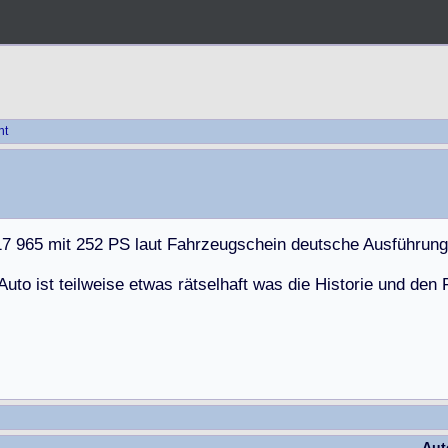
ht
1
7
9
6
5
m
i
t
2
5
2
P
S
l
a
u
t
F
a
h
r
z
e
u
g
s
c
h
e
i
n
d
e
u
t
s
c
h
e
A
u
s
f
ü
h
r
u
n
g
A
u
t
o
i
s
t
t
e
i
l
w
e
i
s
e
e
t
w
a
s
r
ä
t
s
e
l
h
a
f
t
w
a
s
d
i
e
H
i
s
t
o
r
i
e
u
n
d
d
e
n
Aut