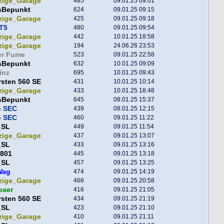
zige_Garage
485
09.01.25 09:01
sBepunkt
624
09.01.25 09:15
zige_Garage
425
09.01.25 09:18
T5
480
09.01.25 09:54
zige_Garage
442
10.01.25 18:58
zige_Garage
194
24.06.26 23:53
er Fume
523
09.01.25 22:58
sBepunkt
632
10.01.25 09:09
inz
695
10.01.25 09:43
sten 560 SE
431
10.01.25 10:14
zige_Garage
433
10.01.25 18:48
sBepunkt
645
08.01.25 15:37
o SEC
439
08.01.25 12:15
o SEC
460
09.01.25 11:22
_SL
449
09.01.25 11:54
zige_Garage
437
09.01.25 13:07
_SL
433
09.01.25 13:16
801
445
09.01.25 13:18
_SL
457
09.01.25 13:25
Wag
474
09.01.25 14:19
zige_Garage
466
09.01.25 20:58
baer
416
09.01.25 21:05
sten 560 SE
434
09.01.25 21:19
_SL
423
09.01.25 21:10
zige_Garage
410
09.01.25 21:11