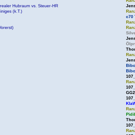
Ran
 realer Hubraum vs. Steuer-HR
Jen
iniges (k.T.)
Ran
c70 
Ran
orerst)
Ran
Silv
Jen
Ölpr
Thor
Ran
Jen
Bib
Bib
107
Ran
107
GG2
107
Kla
Ran
Pidi
Thor
107
Ran