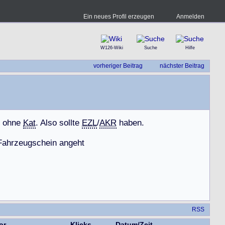
Ein neues Profil erzeugen
Anmelden
W126-Wiki
Suche
Hilfe
vorheriger Beitrag
nächster Beitrag
o
h
n
e
Kat
.
A
l
s
o
s
o
l
l
t
e
EZL
/
AKR
h
a
b
e
n
.
F
a
h
r
z
e
u
g
s
c
h
e
i
n
a
n
g
e
h
t
RSS
or
Klicks
Datum/Zeit