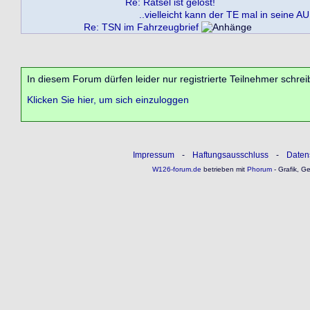
Re: Rätsel ist gelöst!
..vielleicht kann der TE mal in seine A
Re: TSN im Fahrzeugbrief
In diesem Forum dürfen leider nur registrierte Teilnehmer schrei
Klicken Sie hier, um sich einzuloggen
Impressum
-
Haftungsausschluss
-
Daten
W126-forum.de
betrieben mit
Phorum
- Grafik, G