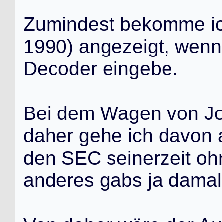
Z
u
m
i
n
d
e
s
t
b
e
k
o
m
m
e
i
1
9
9
0
)
a
n
g
e
z
e
i
g
t
,
w
e
n
n
D
e
c
o
d
e
r
e
i
n
g
e
b
e
.
B
e
i
d
e
m
W
a
g
e
n
v
o
n
J
d
a
h
e
r
g
e
h
e
i
c
h
d
a
v
o
n
d
e
n
S
E
C
s
e
i
n
e
r
z
e
i
t
o
h
a
n
d
e
r
e
s
g
a
b
s
j
a
d
a
m
a
l