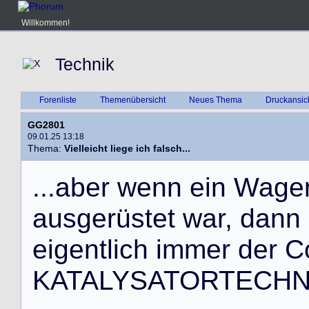
Willkommen!
Technik
Forenliste
Themenübersicht
Neues Thema
Druckansic
GG2801
09.01.25 13:18
Thema:
Vielleicht liege ich falsch...
.
.
.
a
b
e
r
w
e
n
n
e
i
n
W
a
g
e
a
u
s
g
e
r
ü
s
t
e
t
w
a
r
,
d
a
n
n
e
i
g
e
n
t
l
i
c
h
i
m
m
e
r
d
e
r
C
K
A
T
A
L
Y
S
A
T
O
R
T
E
C
H