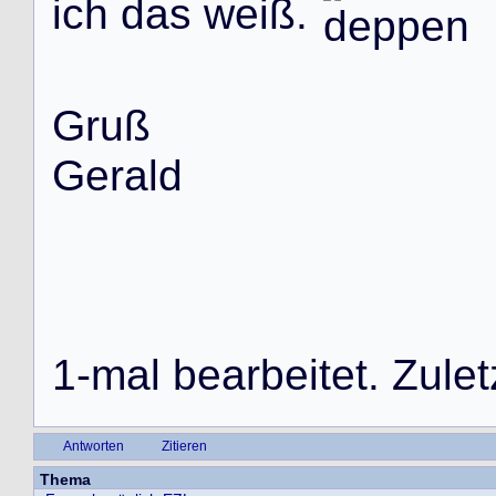
i
c
h
d
a
s
w
e
i
ß
.
G
r
u
ß
G
e
r
a
l
d
1
-
m
a
l
b
e
a
r
b
e
i
t
e
t
.
Z
u
l
e
t
Antworten
Zitieren
Thema