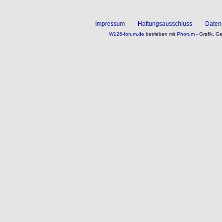
Impressum
-
Haftungsausschluss
-
Daten
W126-forum.de
betrieben mit
Phorum
- Grafik, G