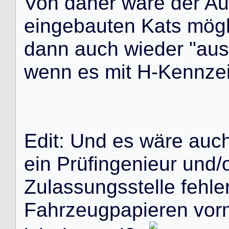
V
o
n
d
a
h
e
r
w
ä
r
e
d
e
r
A
u
e
i
n
g
e
b
a
u
t
e
n
K
a
t
s
m
ö
g
d
a
n
n
a
u
c
h
w
i
e
d
e
r
"
a
u
s
w
e
n
n
e
s
m
i
t
H
-
K
e
n
n
z
e
E
d
i
t
:
U
n
d
e
s
w
ä
r
e
a
u
c
e
i
n
P
r
ü
f
i
n
g
e
n
i
e
u
r
u
n
d
/
Z
u
l
a
s
s
u
n
g
s
s
t
e
l
l
e
f
e
h
l
e
F
a
h
r
z
e
u
g
p
a
p
i
e
r
e
n
v
o
r