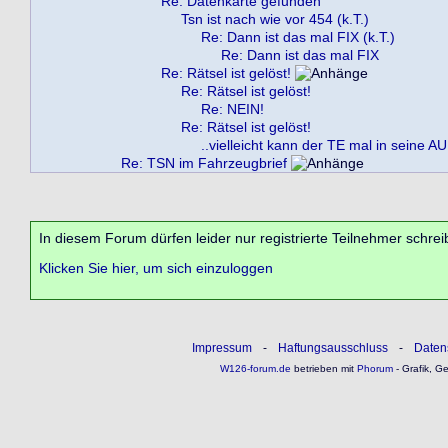
Re: Datenkarte gefunden
Tsn ist nach wie vor 454 (k.T.)
Re: Dann ist das mal FIX (k.T.)
Re: Dann ist das mal FIX
Re: Rätsel ist gelöst!
Re: Rätsel ist gelöst!
Re: NEIN!
Re: Rätsel ist gelöst!
..vielleicht kann der TE mal in seine A
Re: TSN im Fahrzeugbrief
In diesem Forum dürfen leider nur registrierte Teilnehmer schrei
Klicken Sie hier, um sich einzuloggen
Impressum
-
Haftungsausschluss
-
Daten
W126-forum.de
betrieben mit
Phorum
- Grafik, G