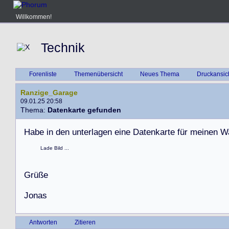
Willkommen!
Technik
Forenliste
Themenübersicht
Neues Thema
Druckansic
Ranzige_Garage
09.01.25 20:58
Thema:
Datenkarte gefunden
H
a
b
e
i
n
d
e
n
u
n
t
e
r
l
a
g
e
n
e
i
n
e
D
a
t
e
n
k
a
r
t
e
f
ü
r
m
e
i
n
e
n
W
Lade Bild ...
G
r
ü
ß
e
J
o
n
a
s
Antworten
Zitieren