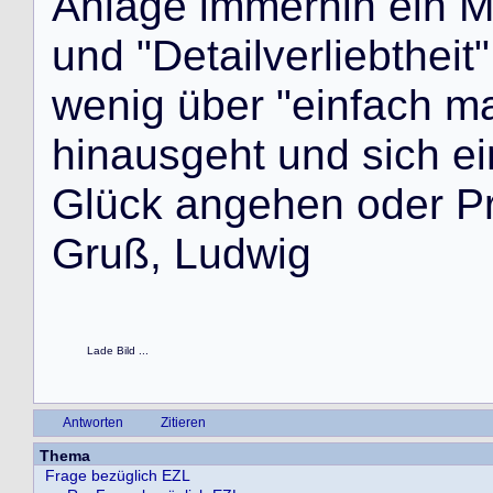
A
n
l
a
g
e
i
m
m
e
r
h
i
n
e
i
n
u
n
d
"
D
e
t
a
i
l
v
e
r
l
i
e
b
t
h
e
i
t
"
w
e
n
i
g
ü
b
e
r
"
e
i
n
f
a
c
h
m
h
i
n
a
u
s
g
e
h
t
u
n
d
s
i
c
h
e
i
G
l
ü
c
k
a
n
g
e
h
e
n
o
d
e
r
P
G
r
u
ß
,
L
u
d
w
i
g
Lade Bild ...
Antworten
Zitieren
Thema
Frage bezüglich EZL