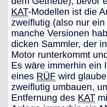
d
e
m
G
e
t
r
i
e
b
e
)
,
b
e
v
o
r
KAT
-
M
o
d
e
l
l
e
n
i
s
t
d
i
e
A
z
w
e
i
f
l
u
t
i
g
(
a
l
s
o
n
u
r
e
i
n
m
a
n
c
h
e
V
e
r
s
i
o
n
e
n
h
a
d
i
c
k
e
n
S
a
m
m
l
e
r
,
d
e
r
i
n
M
o
t
o
r
r
u
n
t
e
r
k
o
m
m
t
u
n
E
s
w
ä
r
e
i
m
m
e
r
h
i
n
e
i
n
I
e
i
n
e
s
RÜF
w
i
r
d
g
l
a
u
b
e
z
w
e
i
f
l
u
t
i
g
u
m
b
a
u
e
n
,
u
E
n
t
f
e
r
n
u
n
g
d
e
s
KAT
m