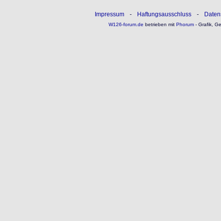
Impressum
-
Haftungsausschluss
-
Daten
W126-forum.de
betrieben mit
Phorum
- Grafik, G