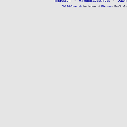
Impressum
-
Haftungsausschluss
-
Daten
W126-forum.de
betrieben mit
Phorum
- Grafik, G