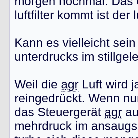
m
o
r
g
e
n
n
o
c
h
m
a
l
.
D
a
s
l
u
f
t
f
i
l
t
e
r
k
o
m
m
t
i
s
t
d
e
r
l
K
a
n
n
e
s
v
i
e
l
l
e
i
c
h
t
s
e
i
n
u
n
t
e
r
d
r
u
c
k
s
i
m
s
t
i
l
l
g
e
l
W
e
i
l
d
i
e
agr
L
u
f
t
w
i
r
d
j
r
e
i
n
g
e
d
r
ü
c
k
t
.
W
e
n
n
n
u
d
a
s
S
t
e
u
e
r
g
e
r
ä
t
agr
a
m
e
h
r
d
r
u
c
k
i
m
a
n
s
a
u
g
s