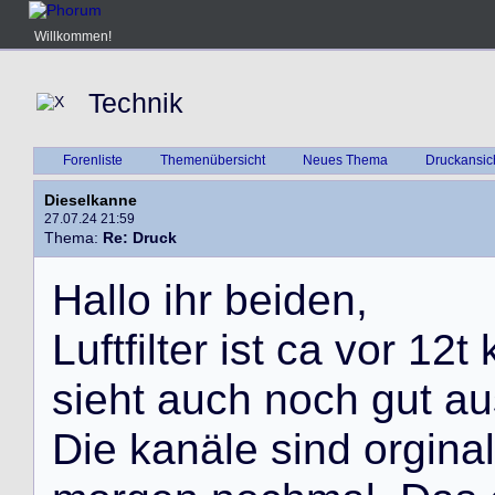
Willkommen!
Technik
Forenliste
Themenübersicht
Neues Thema
Druckansic
Dieselkanne
27.07.24 21:59
Thema:
Re: Druck
H
a
l
l
o
i
h
r
b
e
i
d
e
n
,
L
u
f
t
f
i
l
t
e
r
i
s
t
c
a
v
o
r
1
2
t
s
i
e
h
t
a
u
c
h
n
o
c
h
g
u
t
a
u
D
i
e
k
a
n
ä
l
e
s
i
n
d
o
r
g
i
n
a
l