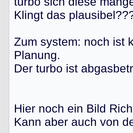
t
u
r
b
o
s
i
c
h
d
i
e
s
e
m
a
n
g
K
l
i
n
g
t
d
a
s
p
l
a
u
s
i
b
e
l
?
?
Z
u
m
s
y
s
t
e
m
:
n
o
c
h
i
s
t
P
l
a
n
u
n
g
.
D
e
r
t
u
r
b
o
i
s
t
a
b
g
a
s
b
e
t
H
i
e
r
n
o
c
h
e
i
n
B
i
l
d
R
i
c
h
K
a
n
n
a
b
e
r
a
u
c
h
v
o
n
d