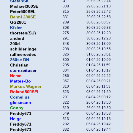
StefanSK
311
29.03.26 22:44
Michael300SE
338
29.03.26 21:13
Peter500SEL
315
29.03.26 22:42
Benni 280SE
331
29.03.26 22:58
GG2801
289
30.03.26 08:37
Kfzler
308
30.03.26 09:33
thorsten(SU)
275
30.03.26 12:20
anderd
291
30.03.26 12:28
200d
348
30.03.26 13:09
schilderlinge
298
30.03.26 19:55
ralfmercedes
326
31.03.26 23:01
260se DN
300
01.04.26 10:09
Christian
295
01.04.26 11:59
sternzeituser
304
01.04.26 13:17
Nemo
286
02.04.26 22:22
Mattes-Bo
357
03.04.26 09:21
Markus Wagner
310
03.04.26 11:53
Roland500SEL
323
03.04.26 21:59
Cornelius
291
04.04.26 00:12
gleismann
322
26.04.26 18:50
Conny
319
26.04.26 19:30
Freddy671
549
05.04.26 18:58
Helge
313
05.04.26 19:13
Freddy671
292
05.04.26 19:42
Freddy671
332
05.04.26 19:44