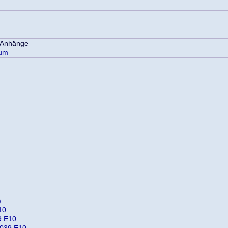
aum
)
10
39 E10