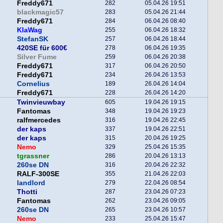
Freddy671
282
05.04.26 19:51
blackmagic57
283
05.04.26 21:44
Freddy671
284
06.04.26 08:40
KlaWag
255
06.04.26 18:32
StefanSK
257
06.04.26 18:44
420SE für 600€
278
06.04.26 19:35
Silver Fume
259
06.04.26 20:38
Freddy671
317
06.04.26 20:50
Freddy671
234
26.04.26 13:53
Cornelius
189
26.04.26 14:04
Freddy671
228
26.04.26 14:20
Twinvieuwbay
605
19.04.26 19:15
Fantomas
348
19.04.26 19:23
ralfmercedes
316
19.04.26 22:45
der kaps
337
19.04.26 22:51
der kaps
315
20.04.26 19:25
Nemo
329
25.04.26 15:35
tgrassner
286
20.04.26 13:13
260se DN
316
20.04.26 22:32
RALF-300SE
355
21.04.26 22:03
landlord
279
22.04.26 08:54
Thotti
287
23.04.26 07:23
Fantomas
262
23.04.26 09:05
260se DN
265
23.04.26 10:57
Nemo
233
25.04.26 15:47