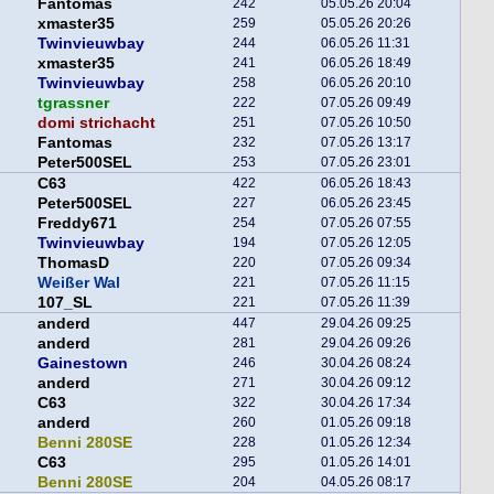
Fantomas
242
05.05.26 20:04
xmaster35
259
05.05.26 20:26
Twinvieuwbay
244
06.05.26 11:31
xmaster35
241
06.05.26 18:49
Twinvieuwbay
258
06.05.26 20:10
tgrassner
222
07.05.26 09:49
domi strichacht
251
07.05.26 10:50
Fantomas
232
07.05.26 13:17
Peter500SEL
253
07.05.26 23:01
C63
422
06.05.26 18:43
Peter500SEL
227
06.05.26 23:45
Freddy671
254
07.05.26 07:55
Twinvieuwbay
194
07.05.26 12:05
ThomasD
220
07.05.26 09:34
Weißer Wal
221
07.05.26 11:15
107_SL
221
07.05.26 11:39
anderd
447
29.04.26 09:25
anderd
281
29.04.26 09:26
Gainestown
246
30.04.26 08:24
anderd
271
30.04.26 09:12
C63
322
30.04.26 17:34
anderd
260
01.05.26 09:18
Benni 280SE
228
01.05.26 12:34
C63
295
01.05.26 14:01
Benni 280SE
204
04.05.26 08:17