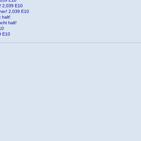
2,039 E10
r! 2,039 E10
 her! 2,039 E10
 halt!
cht halt!
10
39 E10