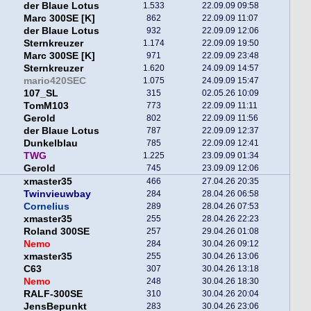
der Blaue Lotus
1.533
22.09.09 09:58
Marc 300SE [K]
862
22.09.09 11:07
der Blaue Lotus
932
22.09.09 12:06
Sternkreuzer
1.174
22.09.09 19:50
Marc 300SE [K]
971
22.09.09 23:48
Sternkreuzer
1.620
24.09.09 14:57
mario420SEC
1.075
24.09.09 15:47
107_SL
315
02.05.26 10:09
TomM103
773
22.09.09 11:11
Gerold
802
22.09.09 11:56
der Blaue Lotus
787
22.09.09 12:37
Dunkelblau
785
22.09.09 12:41
TWG
1.225
23.09.09 01:34
Gerold
745
23.09.09 12:06
xmaster35
466
27.04.26 20:35
Twinvieuwbay
284
28.04.26 06:58
Cornelius
289
28.04.26 07:53
xmaster35
255
28.04.26 22:23
Roland 300SE
257
29.04.26 01:08
Nemo
284
30.04.26 09:12
xmaster35
255
30.04.26 13:06
C63
307
30.04.26 13:18
Nemo
248
30.04.26 18:30
RALF-300SE
310
30.04.26 20:04
JensBepunkt
283
30.04.26 23:06