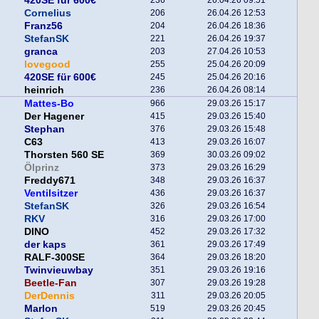
420SE für 600€
236
26.04.26 09:51
Cornelius
206
26.04.26 12:53
Franz56
204
26.04.26 18:36
StefanSK
221
26.04.26 19:37
granca
203
27.04.26 10:53
lovegood
255
25.04.26 20:09
420SE für 600€
245
25.04.26 20:16
heinrich
236
26.04.26 08:14
Mattes-Bo
966
29.03.26 15:17
Der Hagener
415
29.03.26 15:40
Stephan
376
29.03.26 15:48
C63
413
29.03.26 16:07
Thorsten 560 SE
369
30.03.26 09:02
Ölprinz
373
29.03.26 16:29
Freddy671
348
29.03.26 16:37
Ventilsitzer
436
29.03.26 16:37
StefanSK
326
29.03.26 16:54
RKV
316
29.03.26 17:00
DINO
452
29.03.26 17:32
der kaps
361
29.03.26 17:49
RALF-300SE
364
29.03.26 18:20
Twinvieuwbay
351
29.03.26 19:16
Beetle-Fan
307
29.03.26 19:28
DerDennis
311
29.03.26 20:05
Marlon
519
29.03.26 20:45