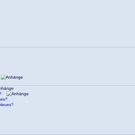
?
ues?
 Neues?