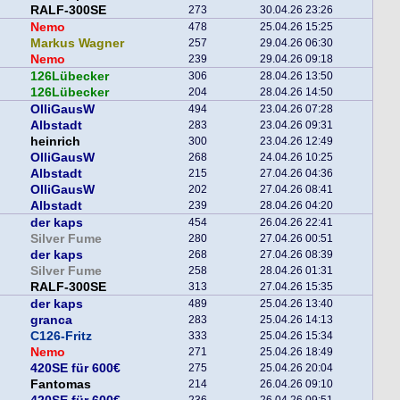
RALF-300SE
273
30.04.26 23:26
Nemo
478
25.04.26 15:25
Markus Wagner
257
29.04.26 06:30
Nemo
239
29.04.26 09:18
126Lübecker
306
28.04.26 13:50
126Lübecker
204
28.04.26 14:50
OlliGausW
494
23.04.26 07:28
Albstadt
283
23.04.26 09:31
heinrich
300
23.04.26 12:49
OlliGausW
268
24.04.26 10:25
Albstadt
215
27.04.26 04:36
OlliGausW
202
27.04.26 08:41
Albstadt
239
28.04.26 04:20
der kaps
454
26.04.26 22:41
Silver Fume
280
27.04.26 00:51
der kaps
268
27.04.26 08:39
Silver Fume
258
28.04.26 01:31
RALF-300SE
313
27.04.26 15:35
der kaps
489
25.04.26 13:40
granca
283
25.04.26 14:13
C126-Fritz
333
25.04.26 15:34
Nemo
271
25.04.26 18:49
420SE für 600€
275
25.04.26 20:04
Fantomas
214
26.04.26 09:10