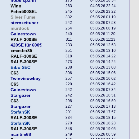
hobelspahn
273
04.05.26 18:34
Winni
263
04.05.26 22:24
Peter500SEL
245
04.05.26 23:22
Silver Fume
332
05.05.26 01:19
sternzeituser
242
05.05.26 07:58
murdock
264
05.05.26 08:19
Gainestown
240
05.05.26 11:20
RALF-300SE
311
05.05.26 11:23
420SE für 600€
233
05.05.26 12:53
xmaster35
251
05.05.26 13:10
RALF-300SE
318
05.05.26 14:22
RALF-300SE
273
05.05.26 14:24
Bibo SEC
238
05.05.26 13:08
C63
306
05.05.26 15:06
Twinvieuwbay
257
05.05.26 16:02
C63
220
05.05.26 16:42
Gainestown
242
06.05.26 07:34
Stargazer
242
05.05.26 16:51
C63
298
05.05.26 16:59
Stargazer
227
05.05.26 17:13
StefanSK
291
05.05.26 17:57
RALF-300SE
334
05.05.26 18:15
StefanSK
270
05.05.26 18:23
RALF-300SE
348
05.05.26 19:05
maritim68
249
06.05.26 06:59